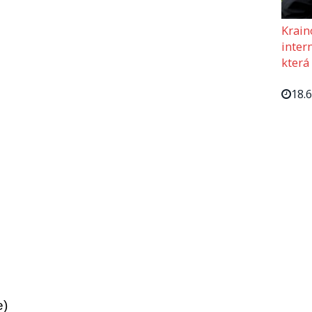
Krain
intern
která
18.
e)