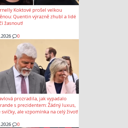
rnelly Koktové prošel velkou
nou: Quentin výrazně zhubl a lidé
čí žasnout!
6.2026
0
avlová prozradila, jak vypadalo
 rande s prezidentem: Žádný luxus,
 svíčky, ale vzpomínka na celý život!
6.2026
0