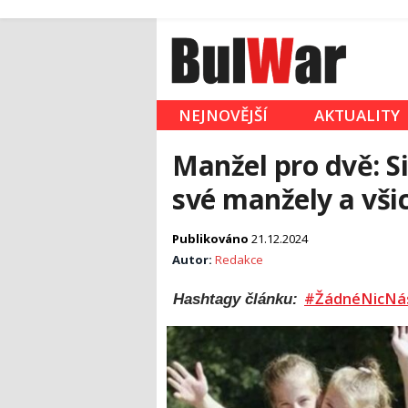
NEJNOVĚJŠÍ
AKTUALITY
Manžel pro dvě: S
své manžely a všic
Publikováno
21.12.2024
Autor:
Redakce
#ŽádnéNicNá
Hashtagy článku: