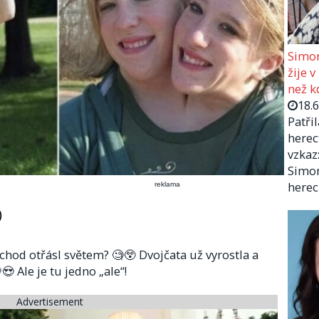
Simon
žije v
než kd
18.
Patři
herec
vzkaz:
Simon
herec
reklama
)
íchod otřásl světem? 🧐😲 Dvojčata už vyrostla a
😍 Ale je tu jedno „ale“!
Advertisement