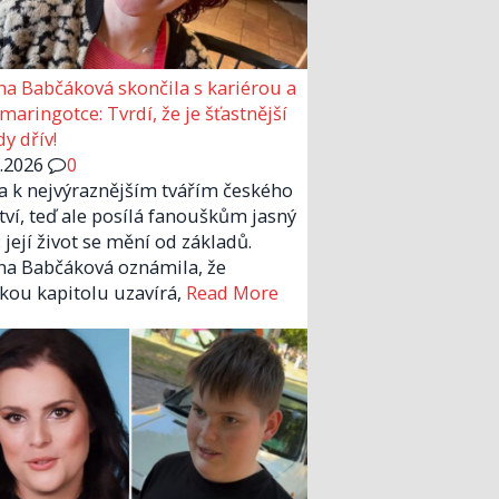
a Babčáková skončila s kariérou a
 maringotce: Tvrdí, že je šťastnější
y dřív!
6.2026
0
la k nejvýraznějším tvářím českého
tví, teď ale posílá fanouškům jasný
 její život se mění od základů.
a Babčáková oznámila, že
kou kapitolu uzavírá,
Read More