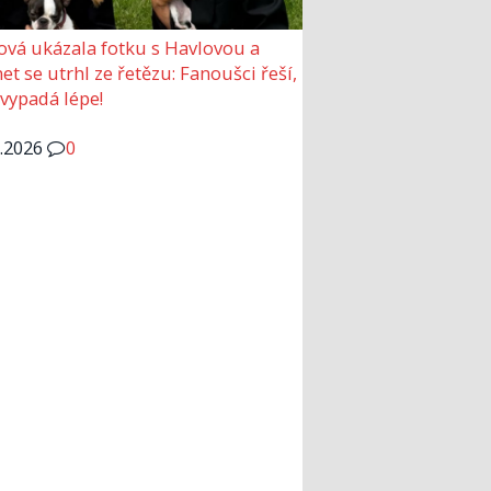
ová ukázala fotku s Havlovou a
et se utrhl ze řetězu: Fanoušci řeší,
 vypadá lépe!
6.2026
0