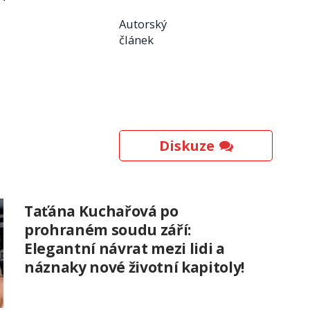
Autorský
článek
Diskuze
Taťána Kuchařová po
prohraném soudu září:
Elegantní návrat mezi lidi a
náznaky nové životní kapitoly!