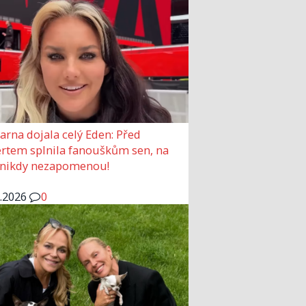
arna dojala celý Eden: Před
rtem splnila fanouškům sen, na
 nikdy nezapomenou!
6.2026
0