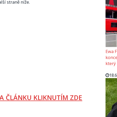
lší straně níže.
Ewa F
konce
který
18.
A ČLÁNKU KLIKNUTÍM ZDE