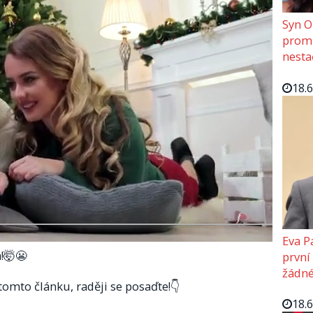
Syn O
promě
nesta
18.
Eva P
a!🤯😬
první
žádné
 tomto článku, raději se posaďte!👇
18.