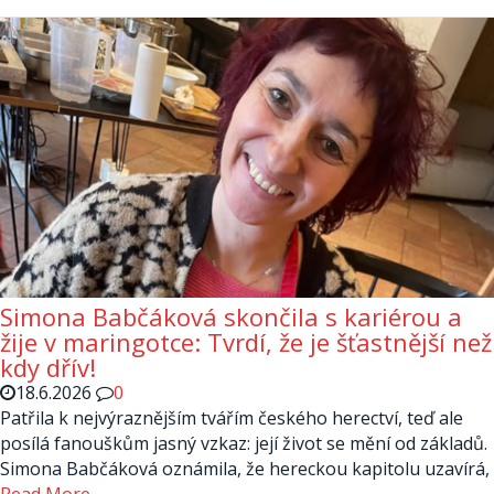
Simona Babčáková skončila s kariérou a
žije v maringotce: Tvrdí, že je šťastnější než
kdy dřív!
18.6.2026
0
Patřila k nejvýraznějším tvářím českého herectví, teď ale
posílá fanouškům jasný vzkaz: její život se mění od základů.
Simona Babčáková oznámila, že hereckou kapitolu uzavírá,