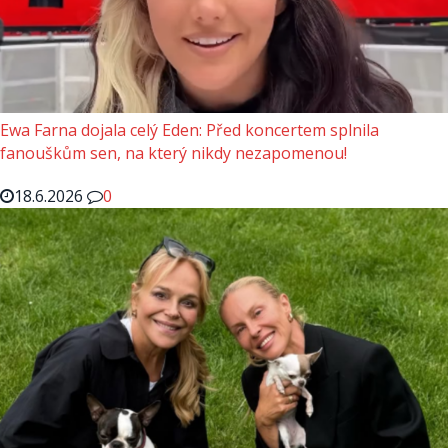
Ewa Farna dojala celý Eden: Před koncertem splnila
fanouškům sen, na který nikdy nezapomenou!
18.6.2026
0