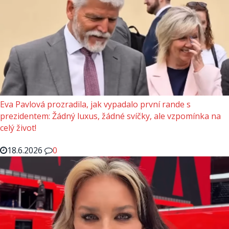
Eva Pavlová prozradila, jak vypadalo první rande s
prezidentem: Žádný luxus, žádné svíčky, ale vzpomínka na
celý život!
18.6.2026
0