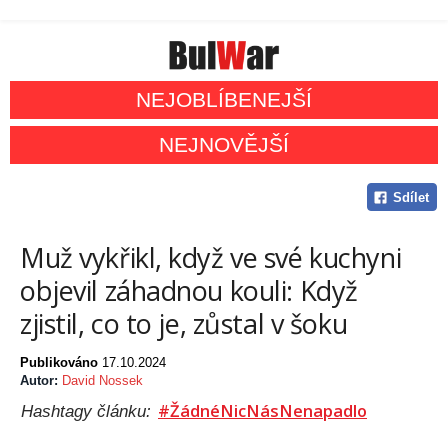
NEJOBLÍBENEJŠÍ
NEJNOVĚJŠÍ
Sdílet
Muž vykřikl, když ve své kuchyni
objevil záhadnou kouli: Když
zjistil, co to je, zůstal v šoku
Publikováno
17.10.2024
Autor:
David Nossek
#ŽádnéNicNásNenapadlo
Hashtagy článku: