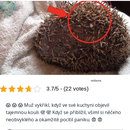
reklama
3.7/5 - (22 votes)
😱 😱 😱 Muž vykřikl, když ve své kuchyni objevil
tajemnou kouli. 🫣 🫣 Když se přiblížil, všiml si něčeho
neobvyklého a okamžitě pocítil paniku. 😨 😨