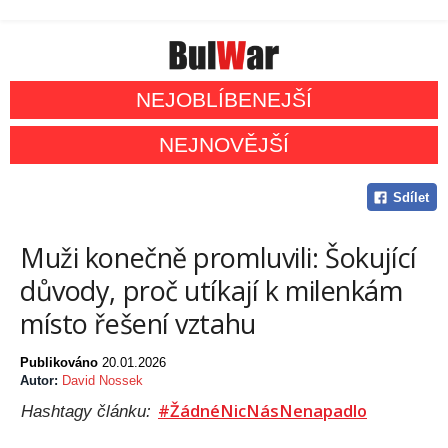
NEJOBLÍBENEJŠÍ
NEJNOVĚJŠÍ
Sdílet
Muži konečně promluvili: Šokující
důvody, proč utíkají k milenkám
místo řešení vztahu
Publikováno
20.01.2026
Autor:
David Nossek
#ŽádnéNicNásNenapadlo
Hashtagy článku: