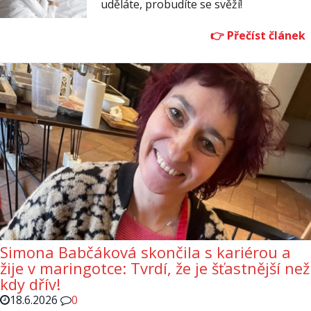
uděláte, probudíte se svěží!
Simona Babčáková skončila s kariérou a
žije v maringotce: Tvrdí, že je šťastnější než
kdy dřív!
18.6.2026
0