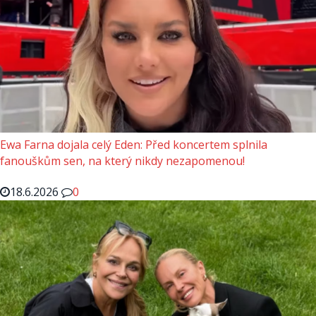
Ewa Farna dojala celý Eden: Před koncertem splnila
fanouškům sen, na který nikdy nezapomenou!
18.6.2026
0