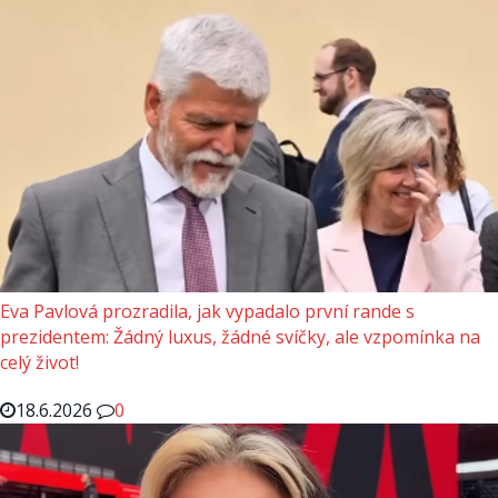
Eva Pavlová prozradila, jak vypadalo první rande s
prezidentem: Žádný luxus, žádné svíčky, ale vzpomínka na
celý život!
18.6.2026
0