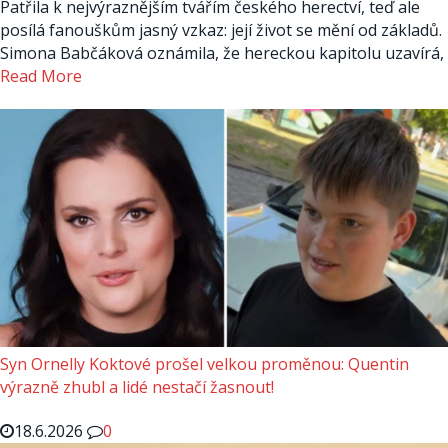
Patřila k nejvýraznějším tvářím českého herectví, teď ale
posílá fanouškům jasný vzkaz: její život se mění od základů.
Simona Babčáková oznámila, že hereckou kapitolu uzavírá,
Read More
Syn Ornelly Koktové prošel velkou proměnou: Quentin
výrazně zhubl a lidé nestačí žasnout!
18.6.2026
0