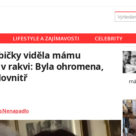
LIFESTYLE A ZAJÍMAVOSTI
CELEBRITY
bičky viděla mámu
 v rakvi: Byla ohromena,
dovnitř
má
sNenapadlo