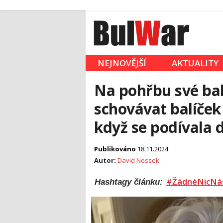
NEJNOVĚJŠÍ
AKTUALITY
Na pohřbu své ba
schovávat balíček
když se podívala 
Publikováno
18.11.2024
Autor:
David Nossek
#ŽádnéNicNá
Hashtagy článku: