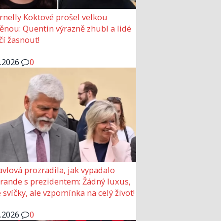
rnelly Koktové prošel velkou
nou: Quentin výrazně zhubl a lidé
čí žasnout!
6.2026
0
avlová prozradila, jak vypadalo
 rande s prezidentem: Žádný luxus,
 svíčky, ale vzpomínka na celý život!
6.2026
0