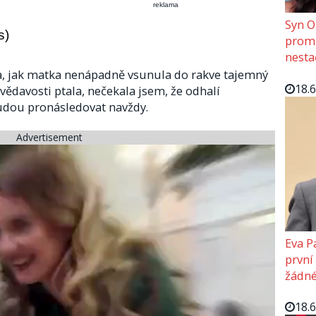
reklama
Syn O
s)
promě
nesta
a, jak matka nenápadně vsunula do rakve tajemný
18.
 zvědavosti ptala, nečekala jsem, že odhalí
budou pronásledovat navždy.
Advertisement
Eva P
první
žádné
18.