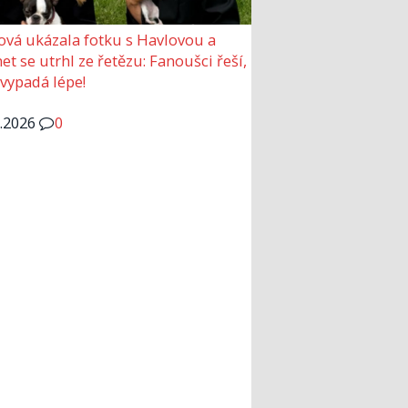
ová ukázala fotku s Havlovou a
et se utrhl ze řetězu: Fanoušci řeší,
 vypadá lépe!
6.2026
0