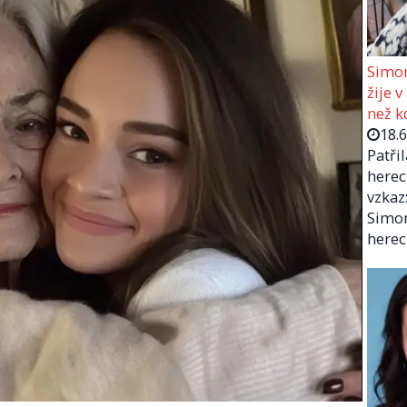
Simon
žije v
než kd
18.
Patři
herec
vzkaz:
Simon
herec