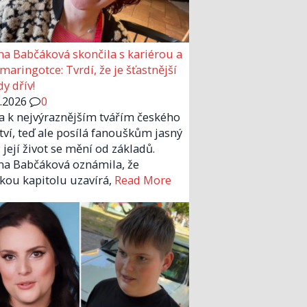
a Babčáková skončila s kariérou a
 maringotce: Tvrdí, že je šťastnější
y dřív!
6.2026
0
la k nejvýraznějším tvářím českého
tví, teď ale posílá fanouškům jasný
 její život se mění od základů.
a Babčáková oznámila, že
kou kapitolu uzavírá,
Read More