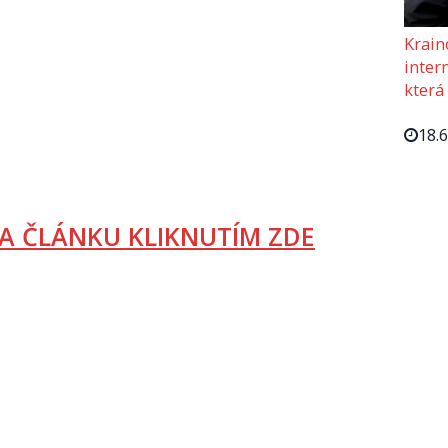
Krain
intern
která
18.
A ČLÁNKU KLIKNUTÍM ZDE