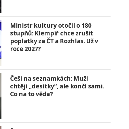
Ministr kultury otočil o 180
stupňů: Klempíř chce zrušit
poplatky za ČT a Rozhlas. Už v
roce 2027?
Češi na seznamkách: Muži
chtějí „desítky“, ale končí sami.
Co na to věda?