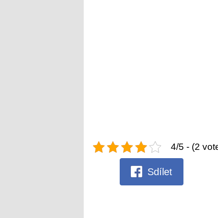
4/5 - (2 vot
Sdílet