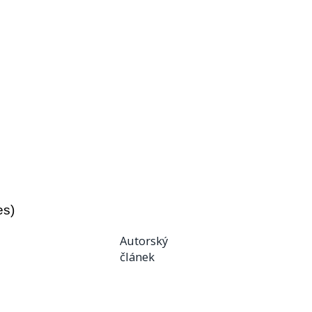
es)
Autorský
článek