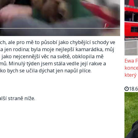
ách, ale pro mě to působí jako chybějící schody ve
a jen rodina; byla moje nejlepší kamarádka, můj
a jako nejcennější věc na světě, obklopila mě
Ewa F
mů. Minulý týden jsem stála vedle její rakve a
konce
ko bych se učila dýchat jen napůl plíce.
který
18.
lší straně níže.