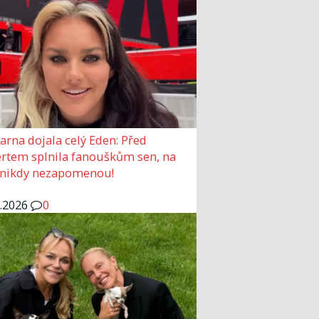
arna dojala celý Eden: Před
rtem splnila fanouškům sen, na
 nikdy nezapomenou!
6.2026
0