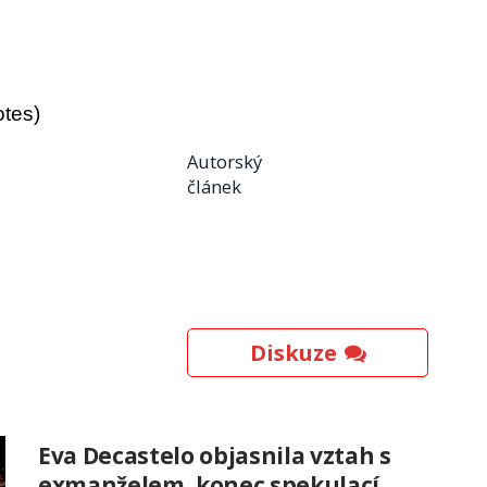
otes)
Autorský
článek
Diskuze
Eva Decastelo objasnila vztah s
exmanželem, konec spekulací