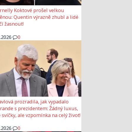
rnelly Koktové prošel velkou
nou: Quentin výrazně zhubl a lidé
čí žasnout!
6.2026
0
avlová prozradila, jak vypadalo
 rande s prezidentem: Žádný luxus,
 svíčky, ale vzpomínka na celý život!
6.2026
0