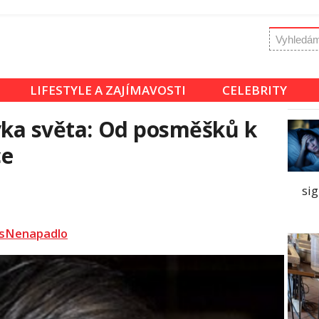
LIFESTYLE A ZAJÍMAVOSTI
CELEBRITY
vka světa: Od posměšků k
ce
sig
sNenapadlo