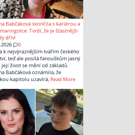
a Babčáková skončila s kariérou a
 maringotce: Tvrdí, že je šťastnější
y dřív!
6.2026
0
la k nejvýraznějším tvářím českého
tví, teď ale posílá fanouškům jasný
 její život se mění od základů.
a Babčáková oznámila, že
kou kapitolu uzavírá,
Read More