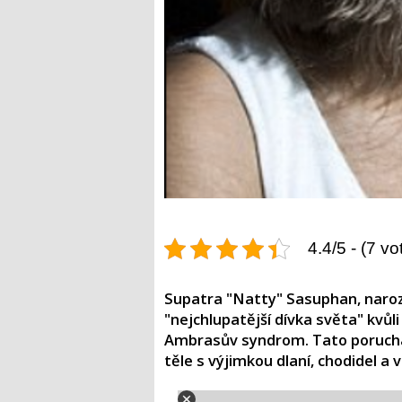
4.4/5 - (7 vo
Supatra "Natty" Sasuphan, naroz
"nejchlupatější dívka světa" k
Ambrasův syndrom. Tato porucha
těle s výjimkou dlaní, chodidel a v