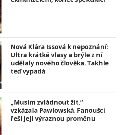
Nová Klára Issová k nepoznání:
Ultra krátké vlasy a brýle z ní
udělaly nového člověka. Takhle
teď vypadá
„Musím zvládnout žít,“
vzkázala Pawlowská. Fanoušci
řeší její výraznou proměnu