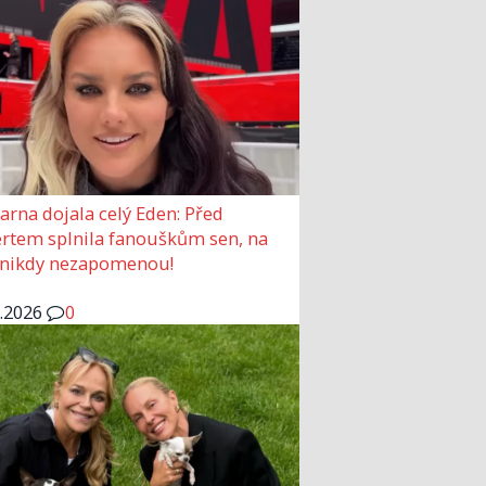
arna dojala celý Eden: Před
rtem splnila fanouškům sen, na
 nikdy nezapomenou!
6.2026
0