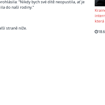
ohlásila: "Nikdy bych své dítě neopustila, ať je
la do naší rodiny."​
Krain
intern
která
lší straně níže.
18.