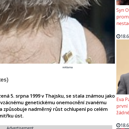
Syn O
promě
nesta
18.
reklama
tes)
ená 5. srpna 1999 v Thajsku, se stala známou jako
Eva P
vůli vzácnému genetickému onemocnění zvanému
první
 způsobuje nadměrný růst ochlupení po celém
žádné
nitřku úst.
18.
Advertisement