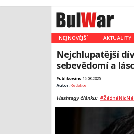
NEJNOVĚJŠÍ
AKTUALITY
Nejchlupatější dí
sebevědomí a lás
Publikováno
15.03.2025
Autor:
Redakce
#ŽádnéNicNá
Hashtagy článku: