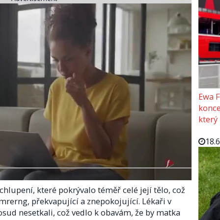
Ewa F
konce
který
18.
lupení, které pokrývalo téměř celé její tělo, což
mrerng, překvapující a znepokojující. Lékaři v
sud nesetkali, což vedlo k obavám, že by matka