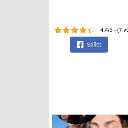
4.4/5 - (7 v
Sdílet