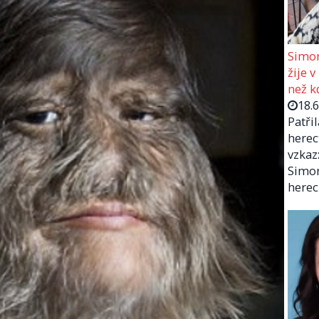
Simon
žije v
než kd
18.
Patři
herec
vzkaz:
Simon
herec