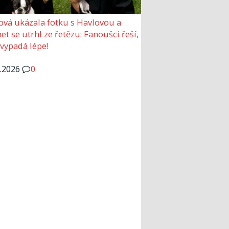
ová ukázala fotku s Havlovou a
et se utrhl ze řetězu: Fanoušci řeší,
 vypadá lépe!
6.2026
0