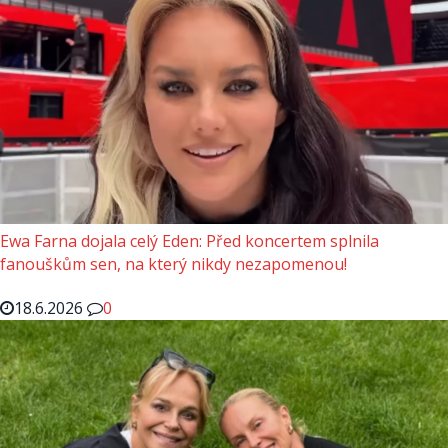
Ewa Farna dojala celý Eden: Před koncertem splnila
fanouškům sen, na který nikdy nezapomenou!
18.6.2026
0