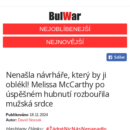
NEJOBLÍBENEJŠÍ
NEJNOVĚJŠÍ
Sdílet
Nenašla návrháře, který by ji
oblékl! Melissa McCarthy po
úspěšném hubnutí rozbouřila
mužská srdce
Publikováno
18.11.2024
Autor:
David Nossek
#ŽádnéNicNásNenapadlo
Hashtagy článku: