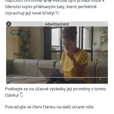
naprosto ohromně! 🤫🤩 Hvězda nyní přivádí muže k
šílenství svými přiléhavými šaty, které perfektně
zvýrazňují její nové křivky! 💘
Advertisement
Podívejte se na úžasné výsledky její proměny v tomto
článku! 👇
Pokračujte ve čtení článku na další straně níže.