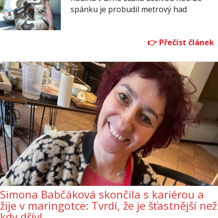
spánku je probudil metrový had
Simona Babčáková skončila s kariérou a
žije v maringotce: Tvrdí, že je šťastnější než
kdy dřív!