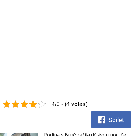
4/5 - (4 votes)
Sdílet
Rodina v Brně zažila děsivou noc. Ze