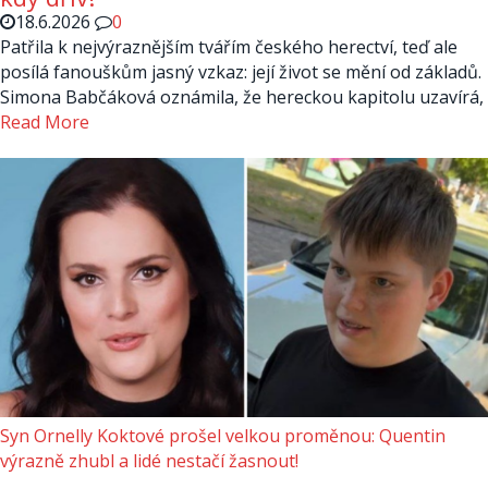
18.6.2026
0
Patřila k nejvýraznějším tvářím českého herectví, teď ale
posílá fanouškům jasný vzkaz: její život se mění od základů.
Simona Babčáková oznámila, že hereckou kapitolu uzavírá,
Read More
Syn Ornelly Koktové prošel velkou proměnou: Quentin
výrazně zhubl a lidé nestačí žasnout!