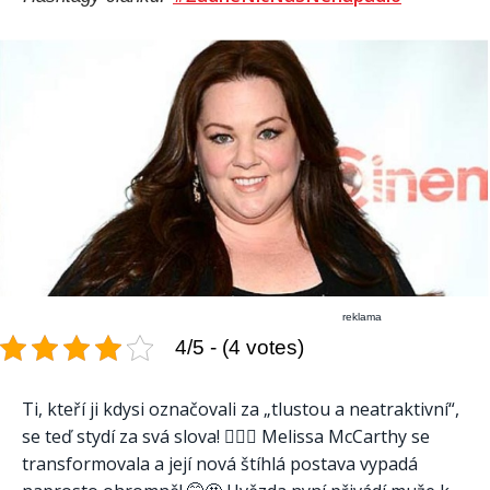
reklama
4/5 - (4 votes)
Ti, kteří ji kdysi označovali za „tlustou a neatraktivní“,
se teď stydí za svá slova! ❤️‍🔥🤤 Melissa McCarthy se
transformovala a její nová štíhlá postava vypadá