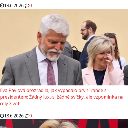
18.6.2026
0
Eva Pavlová prozradila, jak vypadalo první rande s
prezidentem: Žádný luxus, žádné svíčky, ale vzpomínka na
celý život!
18.6.2026
0