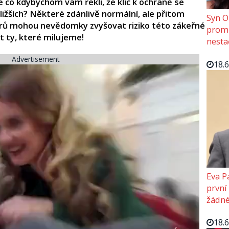
ale co kdybychom vám řekli, že klíč k ochraně se
bližších? Některé zdánlivě normální, ale přitom
Syn O
rů mohou nevědomky zvyšovat riziko této zákeřné
promě
it ty, které milujeme!
nesta
Advertisement
18.
Eva P
první
žádné
18.