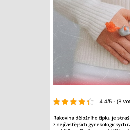
4.4/5 - (8 vo
Rakovina děložního čípku je stra
z nejčastějších gynekologických 