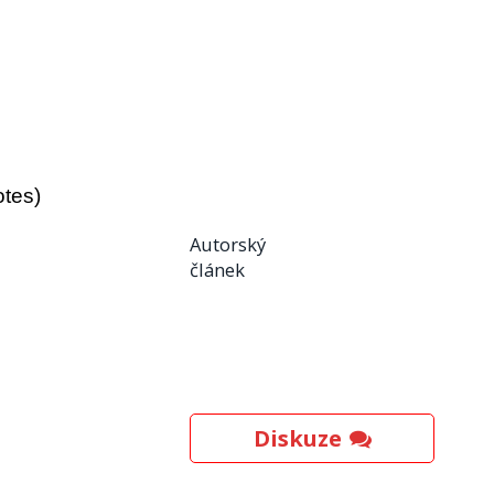
otes)
Autorský
článek
Diskuze