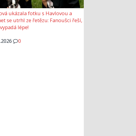
ová ukázala fotku s Havlovou a
et se utrhl ze řetězu: Fanoušci řeší,
 vypadá lépe!
6.2026
0