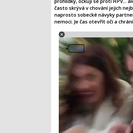
prohlídky, očkují se proti HPV... 
často skrývá v chování jejich nej
naprosto sobecké návyky partne
nemoci. Je čas otevřít oči a chrán