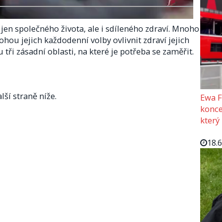
á jen společného života, ale i sdíleného zdraví. Mnoho
u jejich každodenní volby ovlivnit zdraví jejich
tři zásadní oblasti, na které je potřeba se zaměřit.
lší straně níže.
Ewa F
konce
který
18.