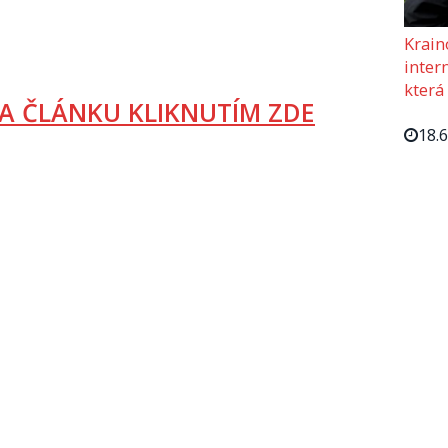
Krain
intern
která
A ČLÁNKU KLIKNUTÍM ZDE
18.