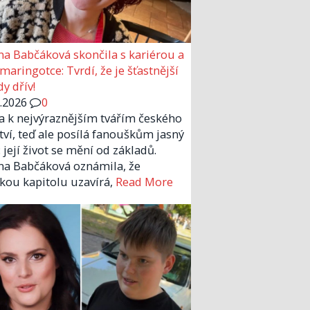
a Babčáková skončila s kariérou a
 maringotce: Tvrdí, že je šťastnější
y dřív!
6.2026
0
la k nejvýraznějším tvářím českého
tví, teď ale posílá fanouškům jasný
 její život se mění od základů.
a Babčáková oznámila, že
kou kapitolu uzavírá,
Read More