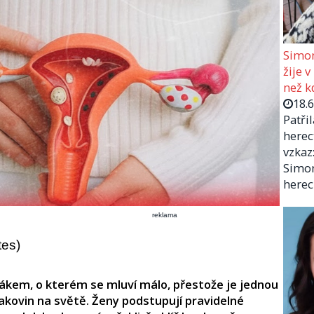
Simon
žije v
než kd
18.
Patři
herec
vzkaz:
Simon
herec
reklama
tes)
šákem, o kterém se mluví málo, přestože je jednou
rakovin na světě. Ženy podstupují pravidelné