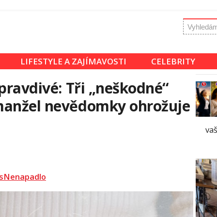
LIFESTYLE A ZAJÍMAVOSTI
CELEBRITY
 pravdivé: Tři „neškodné“
manžel nevědomky ohrožuje
va
sNenapadlo