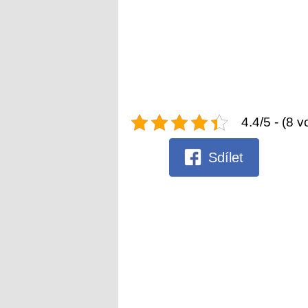
4.4/5 - (8 v
Sdílet