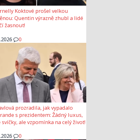
rnelly Koktové prošel velkou
nou: Quentin výrazně zhubl a lidé
čí žasnout!
6.2026
0
avlová prozradila, jak vypadalo
 rande s prezidentem: Žádný luxus,
 svíčky, ale vzpomínka na celý život!
6.2026
0