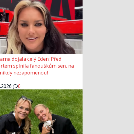
arna dojala celý Eden: Před
rtem splnila fanouškům sen, na
 nikdy nezapomenou!
6.2026
0