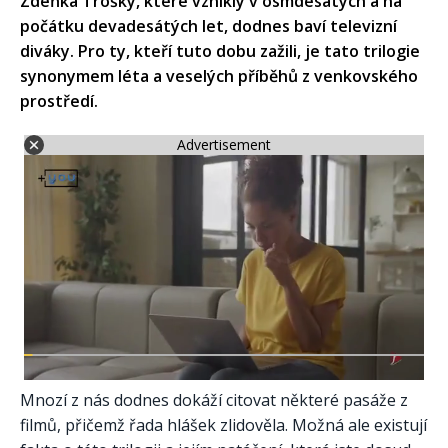
Zdeňka Trošky, které vznikly v osmdesátých a na
počátku devadesátých let, dodnes baví televizní
diváky. Pro ty, kteří tuto dobu zažili, je tato trilogie
synonymem léta a veselých příběhů z venkovského
prostředí.
Advertisement
Mnozí z nás dodnes dokáží citovat některé pasáže z
filmů, přičemž řada hlášek zlidověla. Možná ale existují