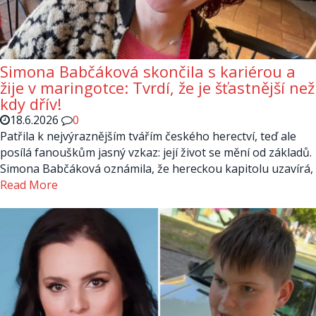
Simona Babčáková skončila s kariérou a
žije v maringotce: Tvrdí, že je šťastnější než
kdy dřív!
18.6.2026
0
Patřila k nejvýraznějším tvářím českého herectví, teď ale
posílá fanouškům jasný vzkaz: její život se mění od základů.
Simona Babčáková oznámila, že hereckou kapitolu uzavírá,
Read More