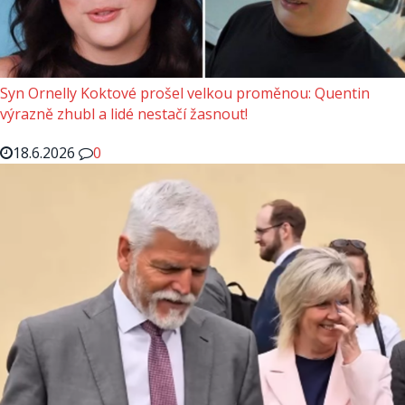
Syn Ornelly Koktové prošel velkou proměnou: Quentin
výrazně zhubl a lidé nestačí žasnout!
18.6.2026
0