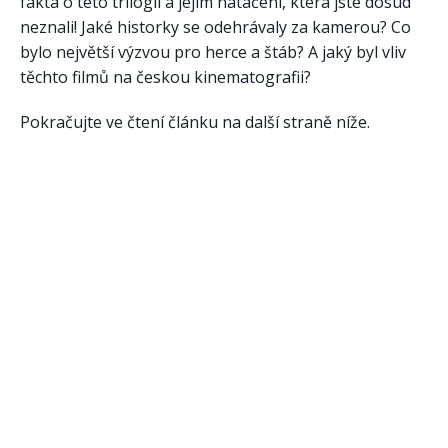
fakta o této trilogii a jejím natáčení, která jste dosud
neznali! Jaké historky se odehrávaly za kamerou? Co
bylo největší výzvou pro herce a štáb? A jaký byl vliv
těchto filmů na českou kinematografii?
Pokračujte ve čtení článku na další straně níže.