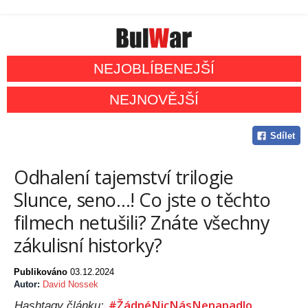
NEJOBLÍBENEJŠÍ
NEJNOVĚJŠÍ
Sdílet
Odhalení tajemství trilogie
Slunce, seno…! Co jste o těchto
filmech netušili? Znáte všechny
zákulisní historky?
Publikováno
03.12.2024
Autor:
David Nossek
#ŽádnéNicNásNenapadlo
Hashtagy článku: