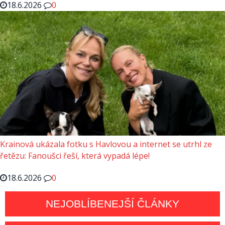
18.6.2026
0
Krainová ukázala fotku s Havlovou a internet se utrhl ze
řetězu: Fanoušci řeší, která vypadá lépe!
18.6.2026
0
NEJOBLÍBENEJŠÍ ČLÁNKY