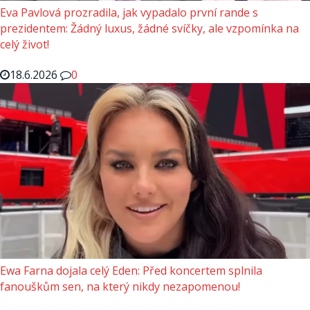
Eva Pavlová prozradila, jak vypadalo první rande s
prezidentem: Žádný luxus, žádné svíčky, ale vzpomínka na
celý život!
18.6.2026
0
Ewa Farna dojala celý Eden: Před koncertem splnila
fanouškům sen, na který nikdy nezapomenou!