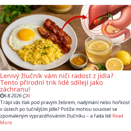
Lenivý žlučník vám ničí radost z jídla?
Tento přírodní trik lidé sdílejí jako
záchranu!
6.8.2026
0
Trápí vás tlak pod pravým žebrem, nadýmání nebo hořkost
v ústech po tučnějším jídle? Potíže mohou souviset se
zpomaleným vyprazdňováním žlučníku – a řada lidí
Read
More