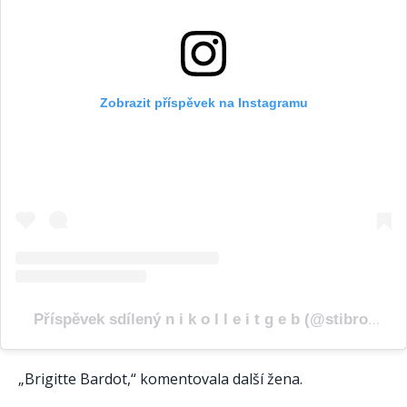
Zobrazit příspěvek na Instagramu
Příspěvek sdílený n i k o l l e i t g e b (@stibrovicnikolka)
„Brigitte Bardot,“ komentovala další žena.