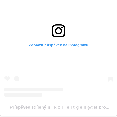
Zobrazit příspěvek na Instagramu
Příspěvek sdílený n i k o l l e i t g e b (@stibrovicnikolka)