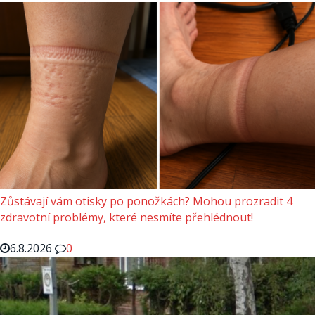
Zůstávají vám otisky po ponožkách? Mohou prozradit 4
zdravotní problémy, které nesmíte přehlédnout!
6.8.2026
0