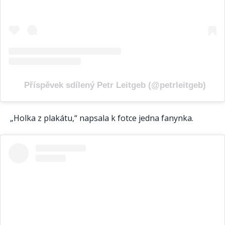
Příspěvek sdílený Petr Leitgeb (@petrleitgeb)
„Holka z plakátu,“ napsala k fotce jedna fanynka.