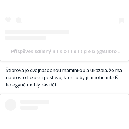
Příspěvek sdílený n i k o l l e i t g e b (@stibrovicnikolka)
Štíbrová je dvojnásobnou maminkou a ukázala, že má
naprosto luxusní postavu, kterou by jí mnohé mladší
kolegyně mohly závidět.