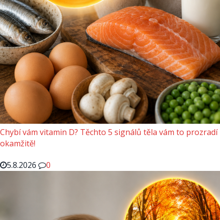
Chybí vám vitamin D? Těchto 5 signálů těla vám to prozradí
okamžitě!
5.8.2026
0