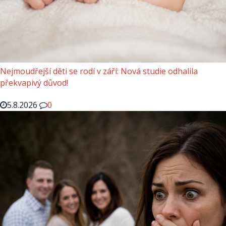
Nejmoudřejší děti se rodí v září: Nová studie odhalila
překvapivý důvod!
5.8.2026
0