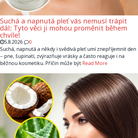
Suchá a napnutá pleť vás nemusí trápit
dál: Tyto věci ji mohou proměnit během
chvíle!
5.8.2026
0
Suchá, napnutá a někdy i svědivá pleť umí znepříjemnit den
– pne, šupinatí, zvýrazňuje vrásky a často reaguje i na
běžnou kosmetiku. Příčin může být
Read More