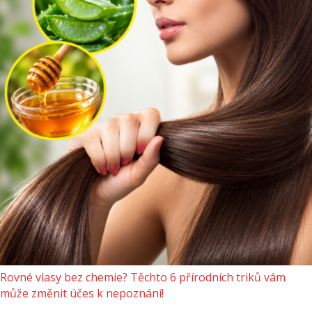
Rovné vlasy bez chemie? Těchto 6 přírodních triků vám
může změnit účes k nepoznání!