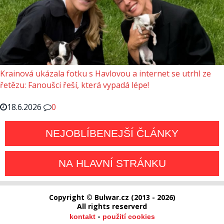
Krainová ukázala fotku s Havlovou a internet se utrhl ze
řetězu: Fanoušci řeší, která vypadá lépe!
18.6.2026
0
NEJOBLÍBENEJŠÍ ČLÁNKY
NA HLAVNÍ STRÁNKU
Copyright © Bulwar.cz (2013 - 2026)
All rights reserverd
-
kontakt
použití cookies