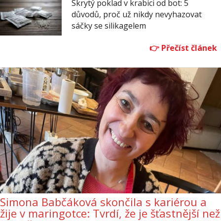
Skrytý poklad v krabici od bot: 5
důvodů, proč už nikdy nevyhazovat
sáčky se silikagelem
Simona Babčáková skončila s kariérou a
žije v maringotce: Tvrdí, že je šťastnější než