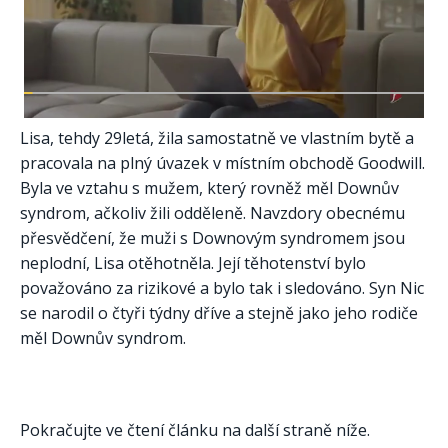
Lisa, tehdy 29letá, žila samostatně ve vlastním bytě a
pracovala na plný úvazek v místním obchodě Goodwill.
Byla ve vztahu s mužem, který rovněž měl Downův
syndrom, ačkoliv žili odděleně. Navzdory obecnému
přesvědčení, že muži s Downovým syndromem jsou
neplodní, Lisa otěhotněla. Její těhotenství bylo
považováno za rizikové a bylo tak i sledováno. Syn Nic
se narodil o čtyři týdny dříve a stejně jako jeho rodiče
měl Downův syndrom.
Pokračujte ve čtení článku na další straně níže.