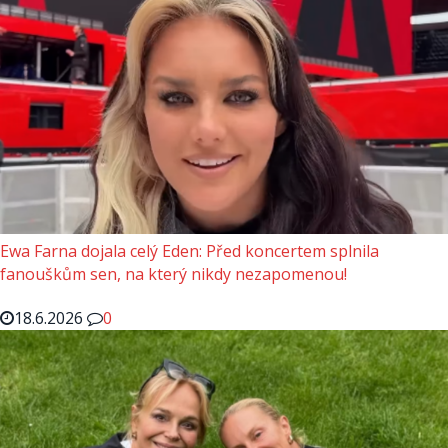
Ewa Farna dojala celý Eden: Před koncertem splnila
fanouškům sen, na který nikdy nezapomenou!
18.6.2026
0