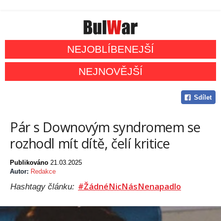
NEJOBLÍBENEJŠÍ
NEJNOVĚJŠÍ
Sdílet
Pár s Downovým syndromem se
rozhodl mít dítě, čelí kritice
Publikováno
21.03.2025
Autor:
Redakce
#ŽádnéNicNásNenapadlo
Hashtagy článku: