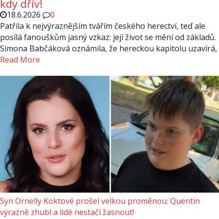
kdy dřív!
18.6.2026
0
Patřila k nejvýraznějším tvářím českého herectví, teď ale
posílá fanouškům jasný vzkaz: její život se mění od základů.
Simona Babčáková oznámila, že hereckou kapitolu uzavírá,
Read More
Syn Ornelly Koktové prošel velkou proměnou: Quentin
výrazně zhubl a lidé nestačí žasnout!