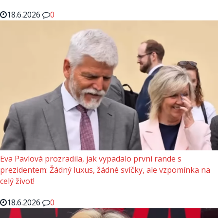
18.6.2026
0
Eva Pavlová prozradila, jak vypadalo první rande s
prezidentem: Žádný luxus, žádné svíčky, ale vzpomínka na
celý život!
18.6.2026
0