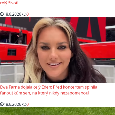
celý život!
18.6.2026
0
Ewa Farna dojala celý Eden: Před koncertem splnila
fanouškům sen, na který nikdy nezapomenou!
18.6.2026
0