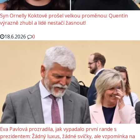
Syn Ornelly Koktové prošel velkou proměnou: Quentin
výrazně zhubl a lidé nestačí žasnout!
18.6.2026
0
Eva Pavlová prozradila, jak vypadalo první rande s
prezidentem: Žádný luxus, žádné svíčky, ale vzpomínka na