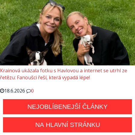
Krainová ukázala fotku s Havlovou a internet se utrhl ze
řetězu: Fanoušci řeší, která vypadá lépe!
18.6.2026
0
NEJOBLÍBENEJŠÍ ČLÁNKY
NA HLAVNÍ STRÁNKU