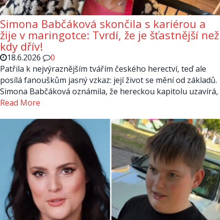
Simona Babčáková skončila s kariérou a
žije v maringotce: Tvrdí, že je šťastnější než
kdy dřív!
18.6.2026
0
Patřila k nejvýraznějším tvářím českého herectví, teď ale
posílá fanouškům jasný vzkaz: její život se mění od základů.
Simona Babčáková oznámila, že hereckou kapitolu uzavírá,
Read More