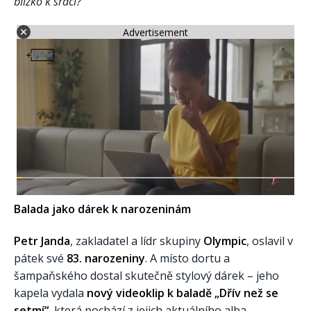
blízko k srdci?
Advertisement
Balada jako dárek k narozeninám
Petr Janda
, zakladatel a lídr skupiny
Olympic
, oslavil v
pátek své
83. narozeniny
. A místo dortu a
šampaňského dostal skutečně stylový dárek – jeho
kapela vydala
nový videoklip k baladě „Dřív než se
setmí“
, která pochází z jejich aktuálního alba