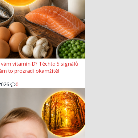
 vám vitamin D? Těchto 5 signálů
vám to prozradí okamžitě!
2026
0