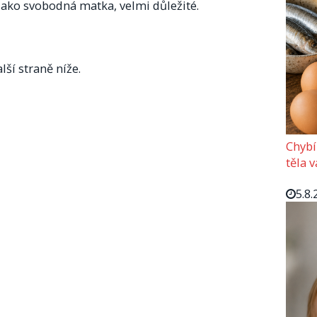
 jako svobodná matka, velmi důležité.
lší straně níže.
Chybí
těla 
5.8.