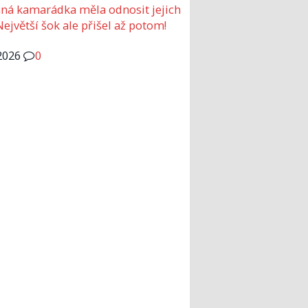
ná kamarádka měla odnosit jejich
Největší šok ale přišel až potom!
2026
0