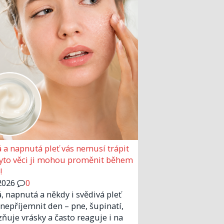
 a napnutá pleť vás nemusí trápit
Tyto věci ji mohou proměnit během
!
2026
0
, napnutá a někdy i svědivá pleť
nepříjemnit den – pne, šupinatí,
zňuje vrásky a často reaguje i na