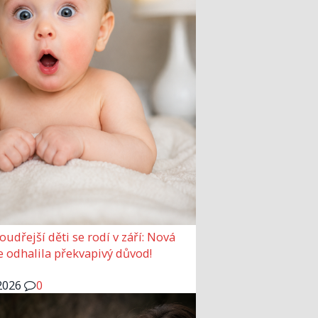
udřejší děti se rodí v září: Nová
e odhalila překvapivý důvod!
2026
0