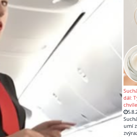
Suchá
dál: 
chvíle
5.8.
Suchá
umí z
zvýra