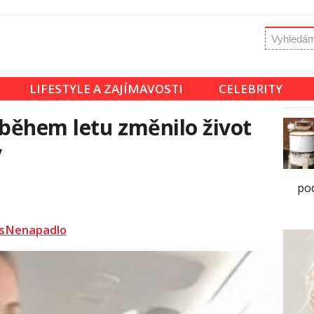
LIFESTYLE A ZAJÍMAVOSTI
CELEBRITY
 během letu změnilo život
y
po
sNenapadlo