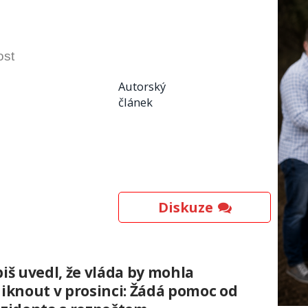
ost
Autorský
článek
Diskuze
iš uvedl, že vláda by mohla
iknout v prosinci: Žádá pomoc od