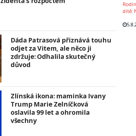
zidenta s rozpočtem
Rodin
dítě: 
5.8.
Dáda Patrasová přiznává touhu
odjet za Vitem, ale něco ji
zdržuje: Odhalila skutečný
důvod
Zlínská ikona: maminka Ivany
Trump Marie Zelníčková
oslavila 99 let a ohromila
všechny