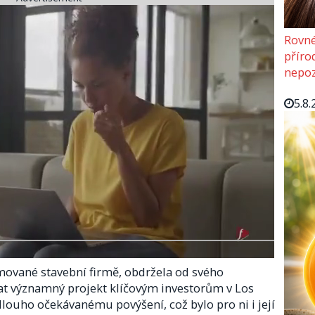
Rovné
příro
nepoz
5.8.
ované stavební firmě, obdržela od svého
at významný projekt klíčovým investorům v Los
dlouho očekávanému povýšení, což bylo pro ni i její