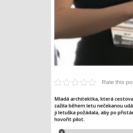
Rate this po
Mladá architektka, která cestova
zažila během letu nečekanou událo
ji letuška požádala, aby po přist
hovořit pilot.​