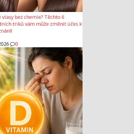
 vlasy bez chemie? Těchto 6
dních triků vám může změnit účes k
nání!
2026
0