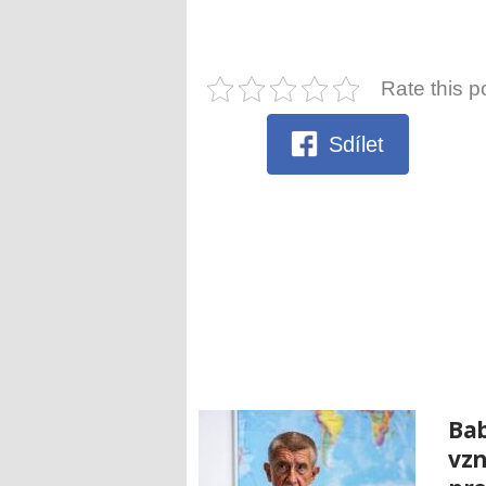
Rate this p
Sdílet
Bab
vzn