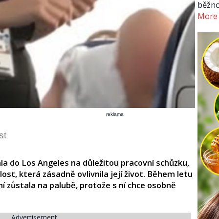
běžno
More
reklama
st
la do Los Angeles na důležitou pracovní schůzku,
st, která zásadně ovlivnila její život. Během letu
ání zůstala na palubě, protože s ní chce osobně
Advertisement