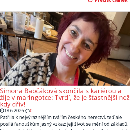
Simona Babčáková skončila s kariérou a
žije v maringotce: Tvrdí, že je šťastnější než
kdy dřív!
18.6.2026
0
Patřila k nejvýraznějším tvářím českého herectví, teď ale
posílá fanouškům jasný vzkaz: její život se mění od základů.