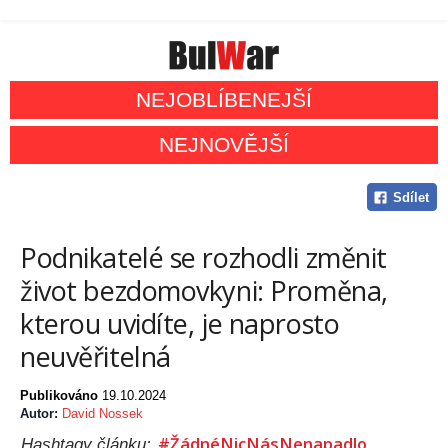
NEJOBLÍBENEJŠÍ
NEJNOVĚJŠÍ
Sdílet
Podnikatelé se rozhodli změnit
život bezdomovkyni: Proměna,
kterou uvidíte, je naprosto
neuvěřitelná
Publikováno
19.10.2024
Autor:
David Nossek
#ŽádnéNicNásNenapadlo
Hashtagy článku: