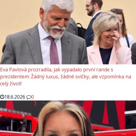
Eva Pavlová prozradila, jak vypadalo první rande s
prezidentem: Žádný luxus, žádné svíčky, ale vzpomínka na
celý život!
18.6.2026
0