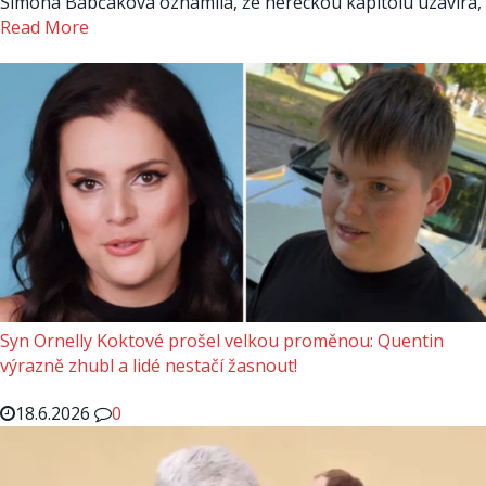
Simona Babčáková oznámila, že hereckou kapitolu uzavírá,
Read More
Syn Ornelly Koktové prošel velkou proměnou: Quentin
výrazně zhubl a lidé nestačí žasnout!
18.6.2026
0