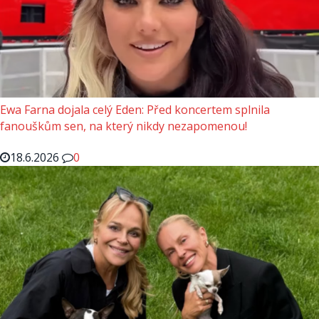
Ewa Farna dojala celý Eden: Před koncertem splnila
fanouškům sen, na který nikdy nezapomenou!
18.6.2026
0