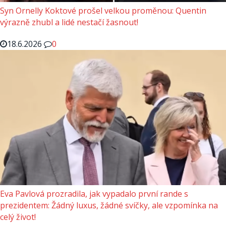
Syn Ornelly Koktové prošel velkou proměnou: Quentin
výrazně zhubl a lidé nestačí žasnout!
18.6.2026
0
Eva Pavlová prozradila, jak vypadalo první rande s
prezidentem: Žádný luxus, žádné svíčky, ale vzpomínka na
celý život!