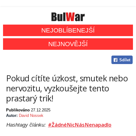
NEJOBLÍBENEJŠÍ
NEJNOVĚJŠÍ
Sdílet
Pokud cítíte úzkost, smutek nebo
nervozitu, vyzkoušejte tento
prastarý trik!
Publikováno
27.12.2025
Autor:
David Nossek
#ŽádnéNicNásNenapadlo
Hashtagy článku: