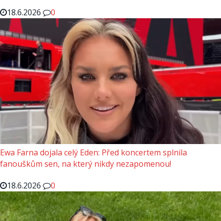
18.6.2026
0
Ewa Farna dojala celý Eden: Před koncertem splnila
fanouškům sen, na který nikdy nezapomenou!
18.6.2026
0