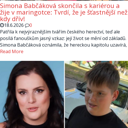
Simona Babčáková skončila s kariérou a
žije v maringotce: Tvrdí, že je šťastnější než
kdy dřív!
18.6.2026
0
Patřila k nejvýraznějším tvářím českého herectví, teď ale
posílá fanouškům jasný vzkaz: její život se mění od základů.
Simona Babčáková oznámila, že hereckou kapitolu uzavírá,
Read More