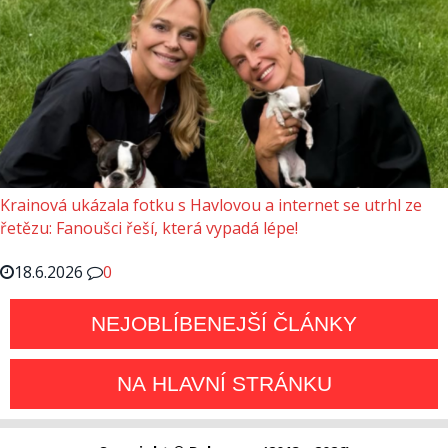
Krainová ukázala fotku s Havlovou a internet se utrhl ze
řetězu: Fanoušci řeší, která vypadá lépe!
18.6.2026
0
NEJOBLÍBENEJŠÍ ČLÁNKY
NA HLAVNÍ STRÁNKU