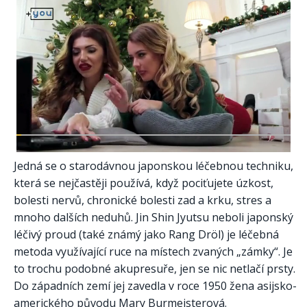
Jedná se o starodávnou japonskou léčebnou techniku,
která se nejčastěji používá, když pociťujete úzkost,
bolesti nervů, chronické bolesti zad a krku, stres a
mnoho dalších neduhů. Jin Shin Jyutsu neboli japonský
léčivý proud (také známý jako Rang Dröl) je léčebná
metoda využívající ruce na místech zvaných „zámky“. Je
to trochu podobné akupresuře, jen se nic netlačí prsty.
Do západních zemí jej zavedla v roce 1950 žena asijsko-
amerického původu Mary Burmeisterová.