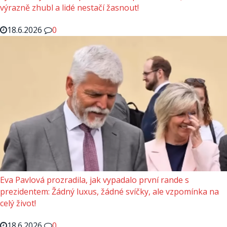
výrazně zhubl a lidé nestačí žasnout!
18.6.2026
0
Eva Pavlová prozradila, jak vypadalo první rande s
prezidentem: Žádný luxus, žádné svíčky, ale vzpomínka na
celý život!
18.6.2026
0