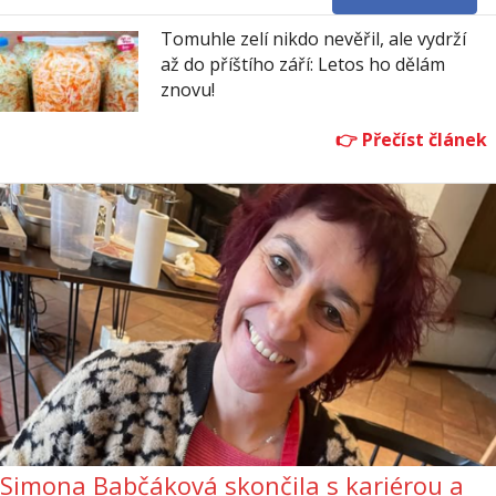
Tomuhle zelí nikdo nevěřil, ale vydrží
až do příštího září: Letos ho dělám
znovu!
Simona Babčáková skončila s kariérou a