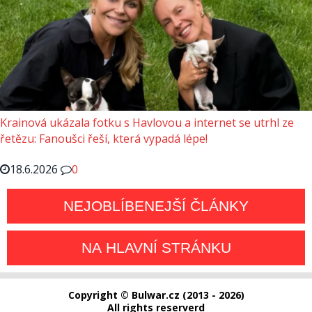
Krainová ukázala fotku s Havlovou a internet se utrhl ze
řetězu: Fanoušci řeší, která vypadá lépe!
18.6.2026
0
NEJOBLÍBENEJŠÍ ČLÁNKY
NA HLAVNÍ STRÁNKU
Copyright © Bulwar.cz (2013 - 2026)
All rights reserverd