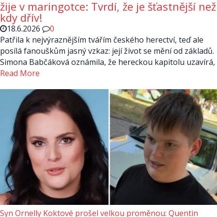
žije v maringotce: Tvrdí, že je šťastnější než
kdy dřív!
18.6.2026
0
Patřila k nejvýraznějším tvářím českého herectví, teď ale
posílá fanouškům jasný vzkaz: její život se mění od základů.
Simona Babčáková oznámila, že hereckou kapitolu uzavírá,
Read More
Syn Ornelly Koktové prošel velkou proměnou: Quentin