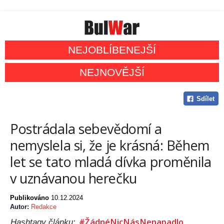
NEJOBLÍBENEJŠÍ
NEJNOVĚJŠÍ
Sdílet
Postrádala sebevědomí a
nemyslela si, že je krásná: Během
let se tato mladá dívka proměnila
v uznávanou herečku
Publikováno
10.12.2024
Autor:
Redakce
#ŽádnéNicNásNenapadlo
Hashtagy článku: