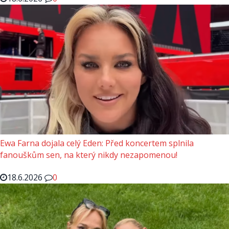
Ewa Farna dojala celý Eden: Před koncertem splnila
fanouškům sen, na který nikdy nezapomenou!
18.6.2026
0