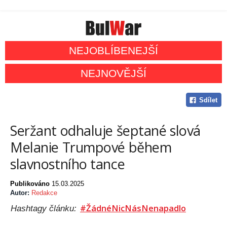
NEJOBLÍBENEJŠÍ
NEJNOVĚJŠÍ
Sdílet
Seržant odhaluje šeptané slová
Melanie Trumpové během
slavnostního tance
Publikováno
15.03.2025
Autor:
Redakce
#ŽádnéNicNásNenapadlo
Hashtagy článku: