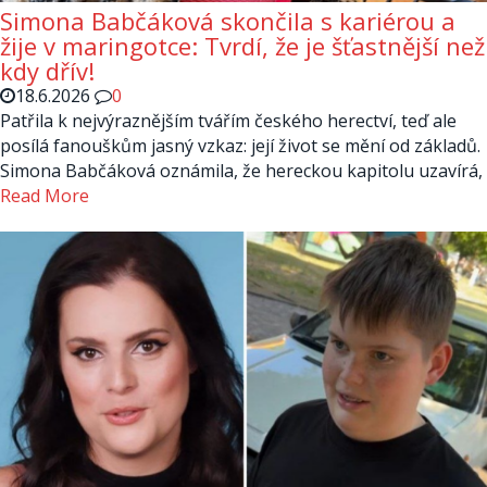
Simona Babčáková skončila s kariérou a
žije v maringotce: Tvrdí, že je šťastnější než
kdy dřív!
18.6.2026
0
Patřila k nejvýraznějším tvářím českého herectví, teď ale
posílá fanouškům jasný vzkaz: její život se mění od základů.
Simona Babčáková oznámila, že hereckou kapitolu uzavírá,
Read More