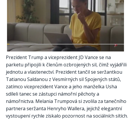
Prezident Trump a viceprezident JD Vance se na
parketu připojili k členům ozbrojených sil, čímž vyjádřili
jednotu a vlastenectví. Prezident tančil se seržantkou
Tatianou Saldanou z Vesmírných sil Spojených států,
zatímco viceprezident Vance a jeho manželka Usha
sdíleli tanec se zástupci námořní pěchoty a
námořnictva. Melania Trumpová si zvolila za tanečního
partnera seržanta Henryho Wallera, jejichž elegantní
vystoupení rychle získalo pozornost na sociálních sítích.