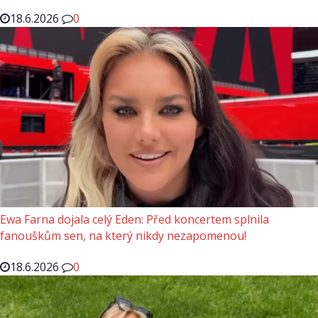
18.6.2026
0
Ewa Farna dojala celý Eden: Před koncertem splnila
fanouškům sen, na který nikdy nezapomenou!
18.6.2026
0