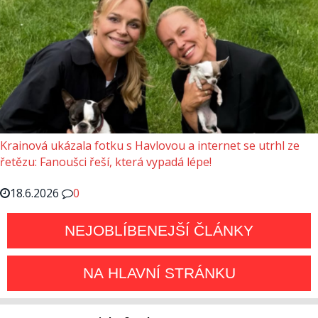
Krainová ukázala fotku s Havlovou a internet se utrhl ze
řetězu: Fanoušci řeší, která vypadá lépe!
18.6.2026
0
NEJOBLÍBENEJŠÍ ČLÁNKY
NA HLAVNÍ STRÁNKU