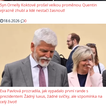
Syn Ornelly Koktové prošel velkou proměnou: Quentin
výrazně zhubl a lidé nestačí žasnout!
18.6.2026
0
Eva Pavlová prozradila, jak vypadalo první rande s
prezidentem: Žádný luxus, žádné svíčky, ale vzpomínka na
celý život!