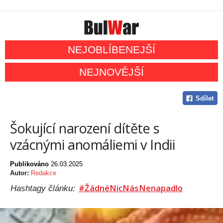
NEJOBLÍBENEJŠÍ
NEJNOVĚJŠÍ
Sdílet
Šokující narození dítěte s
vzácnými anomáliemi v Indii
Publikováno
26.03.2025
Autor:
Redakce
#ŽádnéNicNásNenapadlo
Hashtagy článku: