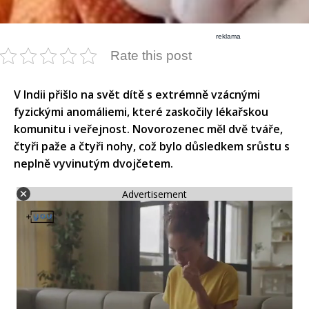
reklama
Rate this post
V Indii přišlo na svět dítě s extrémně vzácnými
fyzickými anomáliemi, které zaskočily lékařskou
komunitu i veřejnost. Novorozenec měl dvě tváře,
čtyři paže a čtyři nohy, což bylo důsledkem srůstu s
neplně vyvinutým dvojčetem.
Advertisement