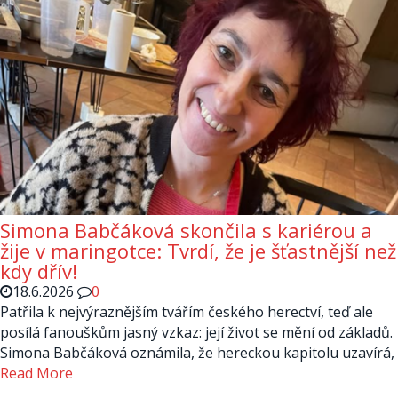
Simona Babčáková skončila s kariérou a
žije v maringotce: Tvrdí, že je šťastnější než
kdy dřív!
18.6.2026
0
Patřila k nejvýraznějším tvářím českého herectví, teď ale
posílá fanouškům jasný vzkaz: její život se mění od základů.
Simona Babčáková oznámila, že hereckou kapitolu uzavírá,
Read More