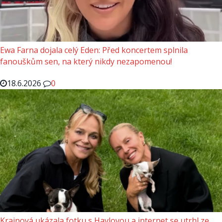
Ewa Farna dojala celý Eden: Před koncertem splnila
fanouškům sen, na který nikdy nezapomenou!
18.6.2026
0
Krainová ukázala fotku s Havlovou a internet se utrhl ze