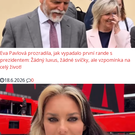
Eva Pavlová prozradila, jak vypadalo první rande s
prezidentem: Žádný luxus, žádné svíčky, ale vzpomínka na
celý život!
18.6.2026
0