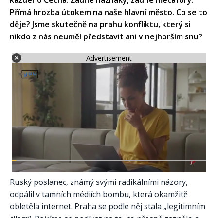
každého Čecha. Žádné náznaky, žádné metafory.
Přímá hrozba útokem na naše hlavní město. Co se to
děje? Jsme skutečně na prahu konfliktu, který si
nikdo z nás neuměl představit ani v nejhorším snu?
Advertisement
Ruský poslanec, známý svými radikálními názory,
odpálil v tamních médiích bombu, která okamžitě
obletěla internet. Praha se podle něj stala „legitimním