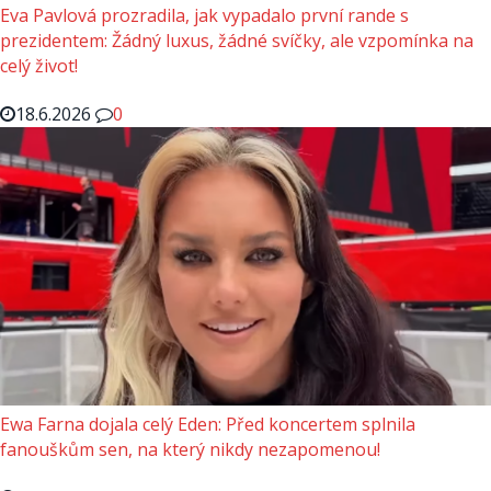
Eva Pavlová prozradila, jak vypadalo první rande s
prezidentem: Žádný luxus, žádné svíčky, ale vzpomínka na
celý život!
18.6.2026
0
Ewa Farna dojala celý Eden: Před koncertem splnila
fanouškům sen, na který nikdy nezapomenou!