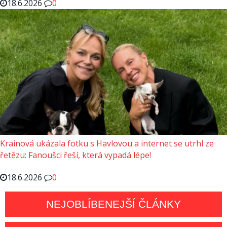
18.6.2026
0
Krainová ukázala fotku s Havlovou a internet se utrhl ze
řetězu: Fanoušci řeší, která vypadá lépe!
18.6.2026
0
NEJOBLÍBENEJŠÍ ČLÁNKY