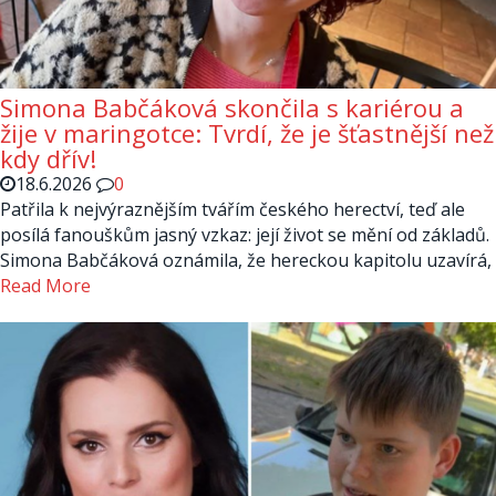
Simona Babčáková skončila s kariérou a
žije v maringotce: Tvrdí, že je šťastnější než
kdy dřív!
18.6.2026
0
Patřila k nejvýraznějším tvářím českého herectví, teď ale
posílá fanouškům jasný vzkaz: její život se mění od základů.
Simona Babčáková oznámila, že hereckou kapitolu uzavírá,
Read More