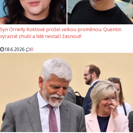
Syn Ornelly Koktové prošel velkou proměnou: Quentin
výrazně zhubl a lidé nestačí žasnout!
18.6.2026
0