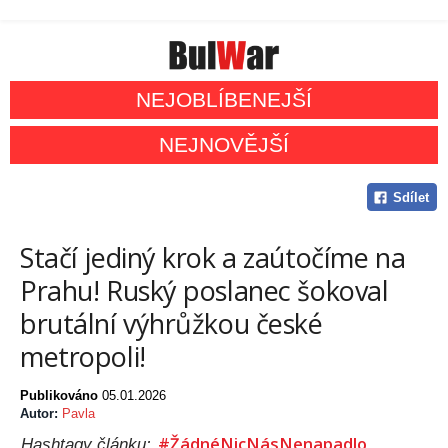
NEJOBLÍBENEJŠÍ
NEJNOVĚJŠÍ
Sdílet
Stačí jediný krok a zaútočíme na
Prahu! Ruský poslanec šokoval
brutální výhrůžkou české
metropoli!
Publikováno
05.01.2026
Autor:
Pavla
#ŽádnéNicNásNenapadlo
Hashtagy článku: