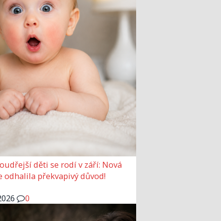
udřejší děti se rodí v září: Nová
e odhalila překvapivý důvod!
2026
0