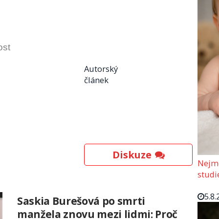
ost
Autorský
článek
Diskuze
Nejmo
studi
5.8.
Saskia Burešová po smrti
manžela znovu mezi lidmi: Proč