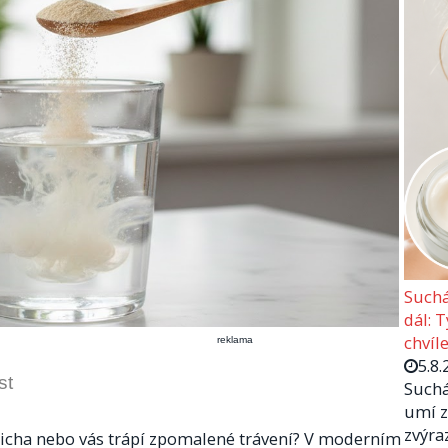
Suchá
dál: 
chvíle
reklama
5.8.
st
Suchá
umí z
zvýra
řicha nebo vás trápí zpomalené trávení? V moderním