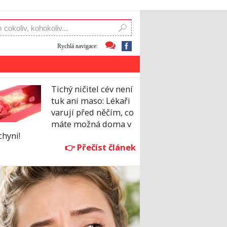
Rychlá navigace:
Tichý ničitel cév není
tuk ani maso: Lékaři
varují před něčím, co
máte možná doma v
hyni!