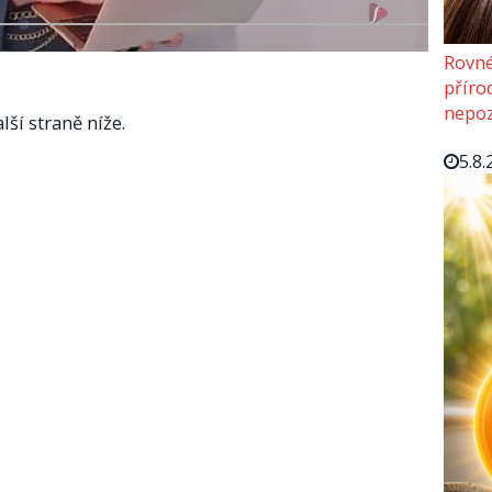
Rovné
příro
nepoz
lší straně níže.
5.8.