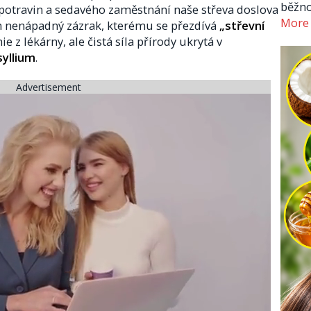
běžno
potravin a sedavého zaměstnání naše střeva doslova
More
en nenápadný zázrak, kterému se přezdívá
„střevní
e z lékárny, ale čistá síla přírody ukrytá v
syllium
.
Advertisement