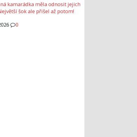
ná kamarádka měla odnosit jejich
Největší šok ale přišel až potom!
2026
0