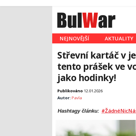
NEJNOVĚJŠÍ
AKTUALITY
Střevní kartáč v j
tento prášek ve vo
jako hodinky!
Publikováno
12.01.2026
Autor:
Pavla
#ŽádnéNicNá
Hashtagy článku: