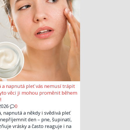
 a napnutá pleť vás nemusí trápit
Tyto věci ji mohou proměnit během
!
2026
0
, napnutá a někdy i svědivá pleť
nepříjemnit den – pne, šupinatí,
zňuje vrásky a často reaguje i na