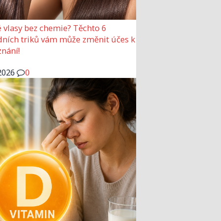
 vlasy bez chemie? Těchto 6
dních triků vám může změnit účes k
nání!
2026
0