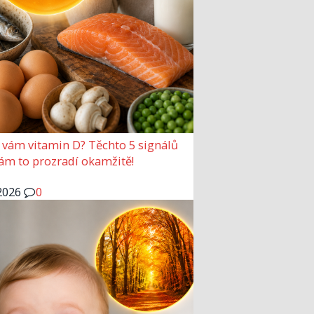
 vám vitamin D? Těchto 5 signálů
vám to prozradí okamžitě!
2026
0