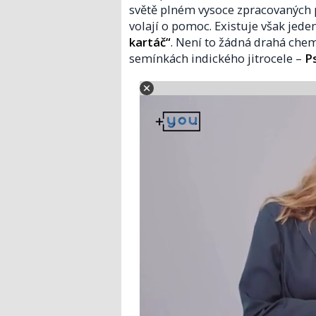
světě plném vysoce zpracovaných 
volají o pomoc. Existuje však jed
kartáč“
. Není to žádná drahá chemi
semínkách indického jitrocele –
P