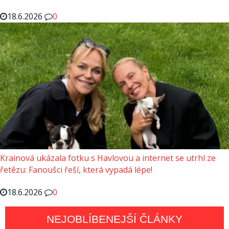
18.6.2026
0
Krainová ukázala fotku s Havlovou a internet se utrhl ze
řetězu: Fanoušci řeší, která vypadá lépe!
18.6.2026
0
NEJOBLÍBENEJŠÍ ČLÁNKY