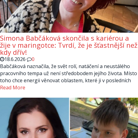
Simona Babčáková skončila s kariérou a
žije v maringotce: Tvrdí, že je šťastnější než
kdy dřív!
18.6.2026
0
Babčáková naznačila, že svět rolí, natáčení a neustálého
pracovního tempa už není středobodem jejího života. Místo
toho chce energii věnovat oblastem, které ji v posledních
Read More