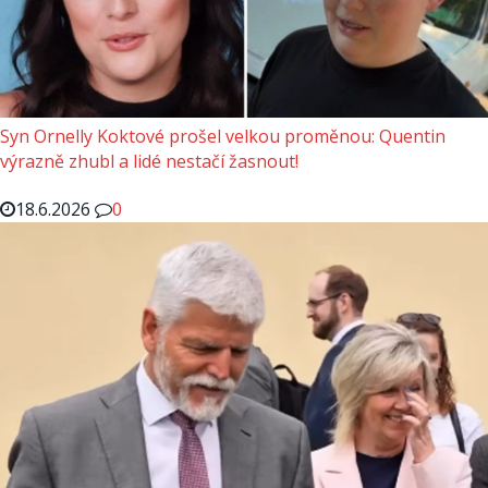
Syn Ornelly Koktové prošel velkou proměnou: Quentin
výrazně zhubl a lidé nestačí žasnout!
18.6.2026
0