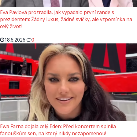
Eva Pavlová prozradila, jak vypadalo první rande s
prezidentem: Žádný luxus, žádné svíčky, ale vzpomínka na
celý život!
18.6.2026
0
Ewa Farna dojala celý Eden: Před koncertem splnila
fanouškům sen, na který nikdy nezapomenou!