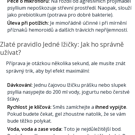
Péče o mikroflóru:
Na rozdíl od agresivních projímadel
psyllium nepoškozuje střevní prostředí. Naopak, slouží
jako prebiotikum (potrava pro dobré bakterie).
Úleva při potížích:
Je mimořádně účinné i při mírnění
příznaků hemoroidů a dalších trávicích nepříjemností.
Zlaté pravidlo Jedné lžičky: Jak ho správně
užívat?
Příprava je otázkou několika sekund, ale musíte znát
správný trik, aby byl efekt maximální:
Dávkování:
Jednu čajovou lžičku prášku nebo slupek
psyllia nasypejte do 200 ml vody, jogurtu nebo čerstvé
šťávy.
Rychlost je klíčová:
Směs zamíchejte a
ihned vypijte
.
Pokud budete čekat, gel zhoustne natolik, že se vám
bude těžko polykat.
Voda, voda a zase voda:
Toto je nejdůležitější bod.