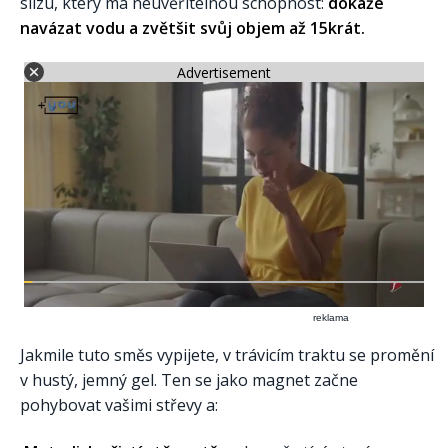
slizu, který má neuvěřitelnou schopnost:
dokáže
navázat vodu a zvětšit svůj objem až 15krát.
Advertisement
reklama
Jakmile tuto směs vypijete, v trávicím traktu se promění
v hustý, jemný gel. Ten se jako magnet začne
pohybovat vašimi střevy a: