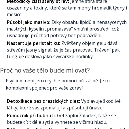
Metodicky čistí stěny střev:
Jemně stírá staré
usazeniny a toxiny, které se tam mohly hromadit týdny i
měsíce.
Působí jako mazivo:
Díky obsahu lipidů a nenasycených
mastných kyselin „promazává“ vnitřní prostředí, což
usnadňuje průchod potravy bez podráždění.
Nastartuje peristaltiku:
Zvětšený objem gelu dává
střevům jasný signál, že je čas pracovat. Trávení pak
funguje doslova jako švýcarské hodinky.
Proč ho vaše tělo bude milovat?
Psyllium není jen o rychlé pomoci při zácpě. Je to
komplexní spojenec pro vaše zdraví:
Detoxikace bez drastických diet:
Vyplavuje škodlivé
látky, které vás zpomalují a způsobují únavu.
Pomocník při hubnutí:
Gel zaplní žaludek, takže se
budete cítit déle sytí a vyhnete se vlčímu hladu.