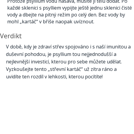
Protože psyllium vodu nasává, musíte ji tělu dodat. Po
každé sklenici s psylliem vypijte ještě jednu sklenici čisté
vody a dbejte na pitný režim po celý den. Bez vody by
mohl „kartáč“ v břiše naopak uvíznout.
Verdikt
V době, kdy je zdraví střev spojováno i s naší imunitou a
duševní pohodou, je psyllium tou nejjednodušší a
nejlevnější investicí, kterou pro sebe můžete udělat.
Vyzkoušejte tento „střevní kartáč“ už zítra ráno a
uvidíte ten rozdíl v lehkosti, kterou pocítíte!