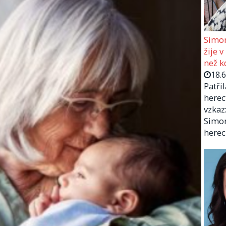
Simon
žije v
než kd
18.
Patři
herec
vzkaz:
Simon
herec