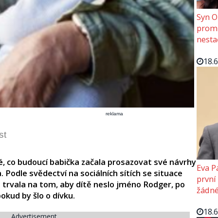
Syn O
promě
nesta
18.
reklama
st
té, co budoucí babička začala prosazovat své návrhy
Eva P
Podle svědectví na sociálních sítích se situace
první
 trvala na tom, aby dítě neslo jméno Rodger, po
žádné
okud by šlo o dívku.​
18.
Advertisement