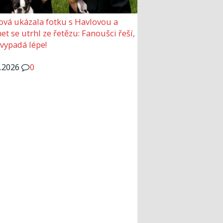
ová ukázala fotku s Havlovou a
et se utrhl ze řetězu: Fanoušci řeší,
 vypadá lépe!
6.2026
0