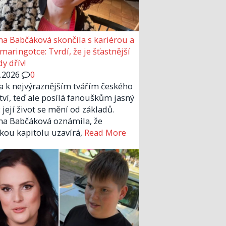
a Babčáková skončila s kariérou a
 maringotce: Tvrdí, že je šťastnější
y dřív!
6.2026
0
la k nejvýraznějším tvářím českého
tví, teď ale posílá fanouškům jasný
 její život se mění od základů.
a Babčáková oznámila, že
kou kapitolu uzavírá,
Read More