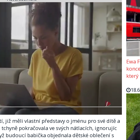
Ewa F
konce
který
18.
, již měli vlastní představy o jménu pro své dítě a
tchyně pokračovala ve svých nátlacích, ignorujíc
když budoucí babička objednala dětské oblečení s