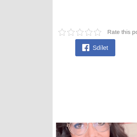
Rate this p
Sdílet