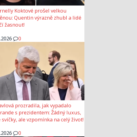
rnelly Koktové prošel velkou
nou: Quentin výrazně zhubl a lidé
čí žasnout!
6.2026
0
avlová prozradila, jak vypadalo
 rande s prezidentem: Žádný luxus,
 svíčky, ale vzpomínka na celý život!
6.2026
0