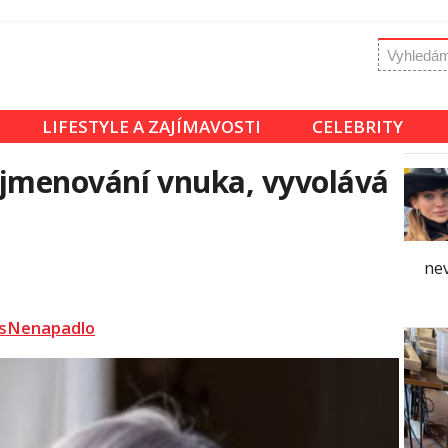
LIFESTYLE A ZAJÍMAVOSTI
CELEBRITY
ojmenování vnuka, vyvolává
nev
sNenapadlo