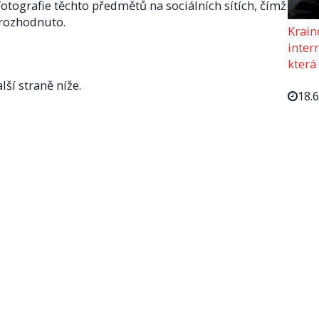
otografie těchto předmětů na sociálních sítích, čímž
 rozhodnuto.
Krain
intern
která
lší straně níže.
18.