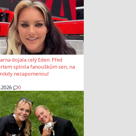
arna dojala celý Eden: Před
rtem splnila fanouškům sen, na
 nikdy nezapomenou!
6.2026
0