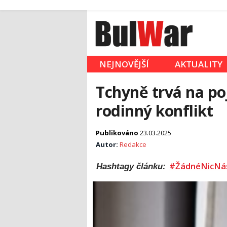
NEJNOVĚJŠÍ
AKTUALITY
Tchyně trvá na p
rodinný konflikt
Publikováno
23.03.2025
Autor:
Redakce
#ŽádnéNicNá
Hashtagy článku: