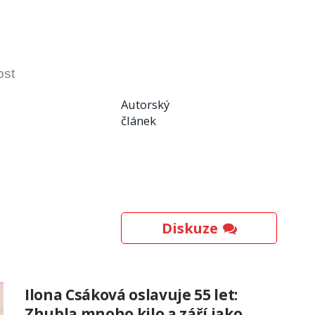
ost
Autorský
článek
Diskuze
Ilona Csáková oslavuje 55 let:
Zhubla mnoho kilo a září jako