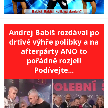
Andrej Babiš rozdával po
drtivé výhře polibky a na
afterpárty ANO to
pořádně rozjel!
Podívejte...