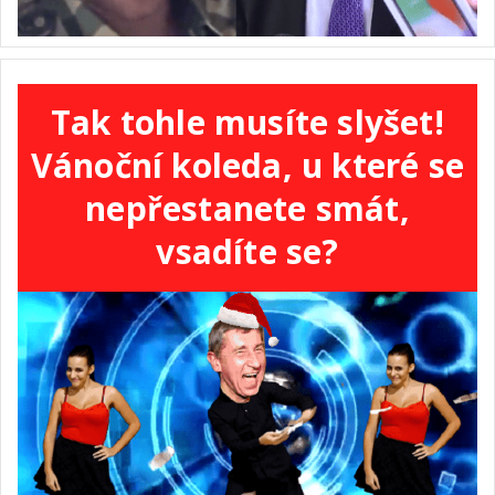
Tak tohle musíte slyšet!
Vánoční koleda, u které se
nepřestanete smát,
vsadíte se?