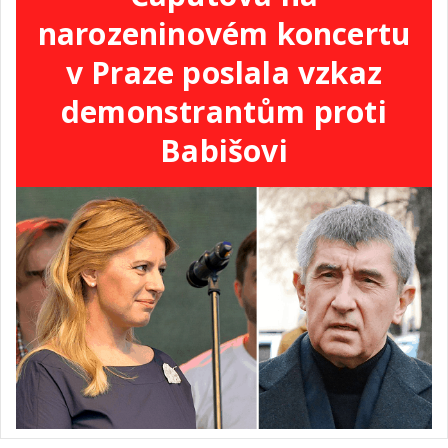
narozeninovém koncertu
v Praze poslala vzkaz
demonstrantům proti
Babišovi