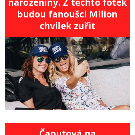
narozeniny. Z těchto fotek
budou fanoušci Milion
chvilek zuřit
Čaputová na