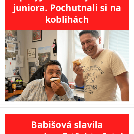
juniora. Pochutnali si na
koblihách
Babišová slavila