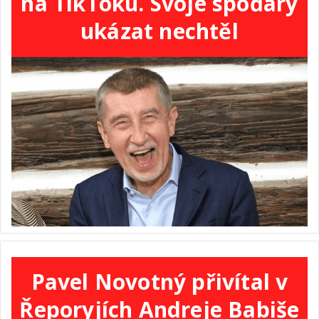
na TikToku. Svoje spoďáry
ukázat nechtěl
Pavel Novotný přivítal v
Řeporyjích Andreje Babiše