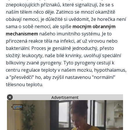
znepokojujících příznaků, které signalizují, že se s
naším tělem něco děje. Zatímco se mnozí okamžitě
obávají nemoci, je důležité si uvědomit, že horečka není
sama o sobě nemocí, ale spíše
mocným obranným
mechanismem
našeho imunitního systému. Je to
přirozená reakce těla na infekci, ať už virovou nebo
bakteriální. Proces je geniálně jednoduchý, přesto
složitý: leukocyty, naše bílé krvinky, uvolňují speciální
bílkoviny zvané pyrogeny. Tyto pyrogeny cestují k
centru regulace teploty v našem mozku, hypothalamus,
a "přesvědčí" ho, aby zvýšil nastavenou "normální"
tělesnou teplotu.
Advertisement