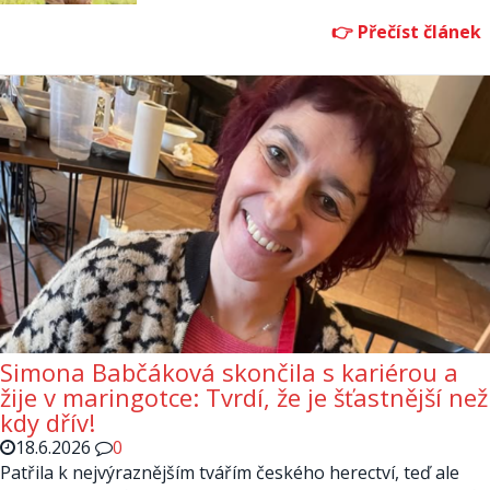
Simona Babčáková skončila s kariérou a
žije v maringotce: Tvrdí, že je šťastnější než
kdy dřív!
18.6.2026
0
Patřila k nejvýraznějším tvářím českého herectví, teď ale