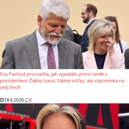
Eva Pavlová prozradila, jak vypadalo první rande s
prezidentem: Žádný luxus, žádné svíčky, ale vzpomínka na
celý život!
18.6.2026
0