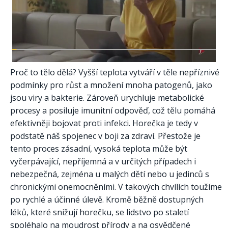
Proč to tělo dělá? Vyšší teplota vytváří v těle nepříznivé
podmínky pro růst a množení mnoha patogenů, jako
jsou viry a bakterie. Zároveň urychluje metabolické
procesy a posiluje imunitní odpověď, což tělu pomáhá
efektivněji bojovat proti infekci. Horečka je tedy v
podstatě náš spojenec v boji za zdraví. Přestože je
tento proces zásadní, vysoká teplota může být
vyčerpávající, nepříjemná a v určitých případech i
nebezpečná, zejména u malých dětí nebo u jedinců s
chronickými onemocněními. V takových chvílích toužíme
po rychlé a účinné úlevě. Kromě běžně dostupných
léků, které snižují horečku, se lidstvo po staletí
spoléhalo na moudrost přírody a na osvědčené