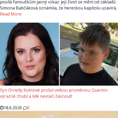
posílá fanouškům jasný vzkaz: její život se mění od základů.
Simona Babčáková oznámila, že hereckou kapitolu uzavírá,
Read More
Syn Ornelly Koktové prošel velkou proměnou: Quentin
výrazně zhubl a lidé nestačí žasnout!
18.6.2026
0