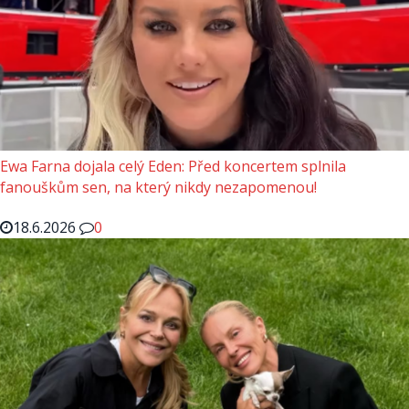
Ewa Farna dojala celý Eden: Před koncertem splnila
fanouškům sen, na který nikdy nezapomenou!
18.6.2026
0