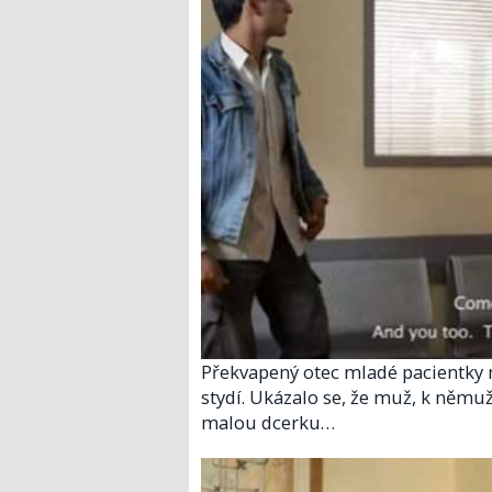
Překvapený otec mladé pacientky ne
stydí. Ukázalo se, že muž, k němuž
malou dcerku…