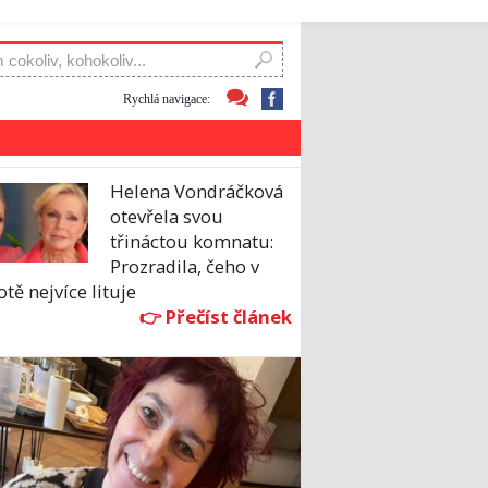
Rychlá navigace:
Helena Vondráčková
otevřela svou
třináctou komnatu:
Prozradila, čeho v
otě nejvíce lituje