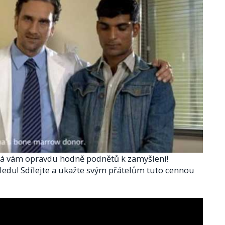
, dá vám opravdu hodně podnětů k zamyšlení!
ledu! Sdílejte a ukažte svým přátelům tuto cennou