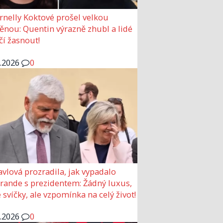
rnelly Koktové prošel velkou
nou: Quentin výrazně zhubl a lidé
čí žasnout!
6.2026
0
avlová prozradila, jak vypadalo
 rande s prezidentem: Žádný luxus,
 svíčky, ale vzpomínka na celý život!
6.2026
0