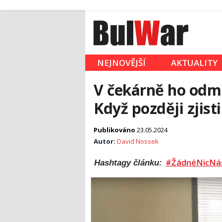
NEJNOVĚJŠÍ
AKTUALITY
V čekárně ho odmít
Když později zjisti
Publikováno
23.05.2024
Autor:
David Nossek
#ŽádnéNicNá
Hashtagy článku: