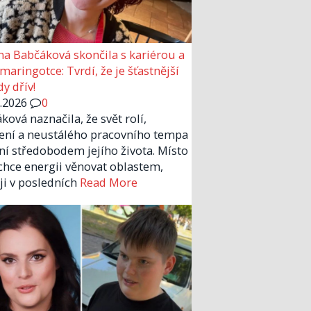
a Babčáková skončila s kariérou a
 maringotce: Tvrdí, že je šťastnější
y dřív!
6.2026
0
ková naznačila, že svět rolí,
ení a neustálého pracovního tempa
ní středobodem jejího života. Místo
chce energii věnovat oblastem,
 ji v posledních
Read More