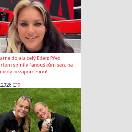
arna dojala celý Eden: Před
rtem splnila fanouškům sen, na
 nikdy nezapomenou!
6.2026
0