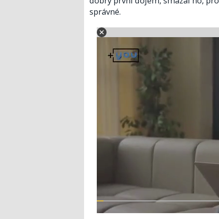
dobrý první dojem, smazal ho, pr
správné.