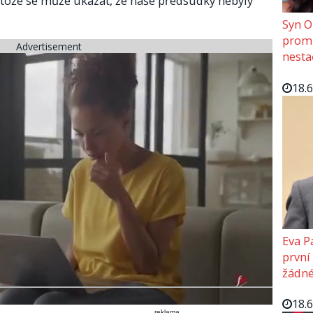
otože se může ukázat, že naše předsudky nebyly
Syn O
promě
Advertisement
nesta
18.
Eva P
první
žádné
18.
reklama