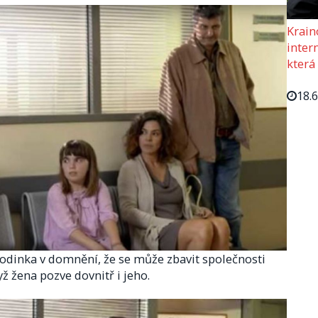
Krain
intern
která
18.
rodinka v domnění, že se může zbavit společnosti
 žena pozve dovnitř i jeho.