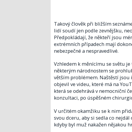
Takový člověk při bližším seznáme
lidí soudí jen podle zevnějšku, n
Předpokládají, že někteří jsou méně
extrémních případech mají dokonce
nebezpečné a nespravedlivé.
Vzhledem k měnícímu se světu je t
některým národnostem se prohlubu
větším problémem. Naštěstí jsou i 
objevil ve videu, které má na YouT
která se odehrává v nemocniční če
konzultaci, po úspěšném chirurgic
V určitém okamžiku se k nim přid
svou dceru, aby si sedla co nejdál 
kdyby byl muž nakažen nějakou h