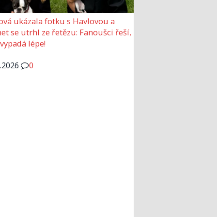
ová ukázala fotku s Havlovou a
et se utrhl ze řetězu: Fanoušci řeší,
 vypadá lépe!
6.2026
0