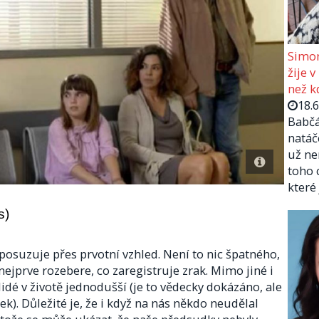
Simon
žije v
než kd
18.
Babčá
natáč
už ne
toho 
které
s)
posuzuje přes prvotní vzhled. Není to nic špatného, ​​
nejprve rozebere, co zaregistruje zrak. Mimo jiné i
lidé v životě jednodušší (je to vědecky dokázáno, ale
k). Důležité je, že i když na nás někdo neudělal