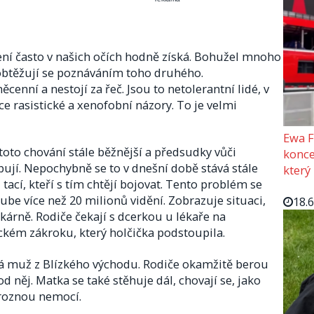
ní často v našich očích hodně získá. Bohužel mnoho
eobtěžují se poznáváním toho druhého.
cenní a nestojí za řeč. Jsou to netolerantní lidé, v
 rasistické a xenofobní názory. To je velmi
Ewa F
oto chování stále běžnější a předsudky vůči
konce
jí. Nepochybně se to v dnešní době stává stále
který
tací, kteří s tím chtějí bojovat. Tento problém se
ube více než 20 milionů vidění. Zobrazuje situaci,
18.
kárně. Rodiče čekají s dcerkou u lékaře na
kém zákroku, který holčička podstoupila.
á muž z Blízkého východu. Rodiče okamžitě berou
od něj. Matka se také stěhuje dál, chovají se, jako
roznou nemocí.