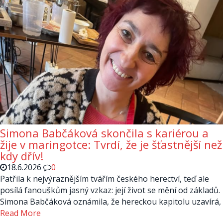
Simona Babčáková skončila s kariérou a
žije v maringotce: Tvrdí, že je šťastnější než
kdy dřív!
18.6.2026
0
Patřila k nejvýraznějším tvářím českého herectví, teď ale
posílá fanouškům jasný vzkaz: její život se mění od základů.
Simona Babčáková oznámila, že hereckou kapitolu uzavírá,
Read More