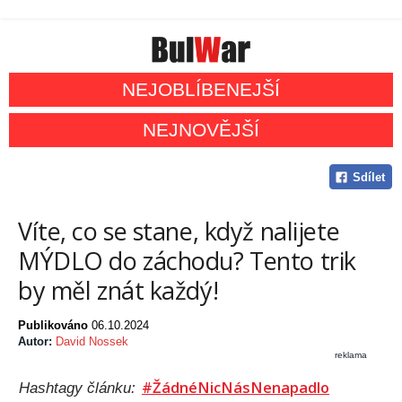
NEJOBLÍBENEJŠÍ
NEJNOVĚJŠÍ
Sdílet
Víte, co se stane, když nalijete
MÝDLO do záchodu? Tento trik
by měl znát každý!
Publikováno
06.10.2024
Autor:
David Nossek
reklama
#ŽádnéNicNásNenapadlo
Hashtagy článku: