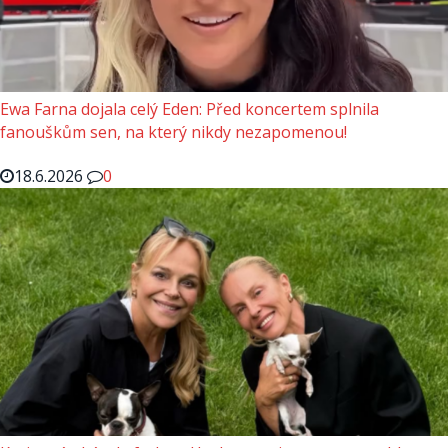
Ewa Farna dojala celý Eden: Před koncertem splnila
fanouškům sen, na který nikdy nezapomenou!
18.6.2026
0