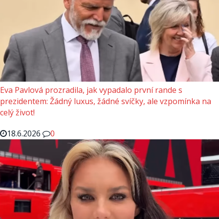
Eva Pavlová prozradila, jak vypadalo první rande s
prezidentem: Žádný luxus, žádné svíčky, ale vzpomínka na
celý život!
18.6.2026
0