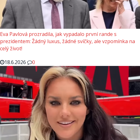
Eva Pavlová prozradila, jak vypadalo první rande s
prezidentem: Žádný luxus, žádné svíčky, ale vzpomínka na
celý život!
18.6.2026
0