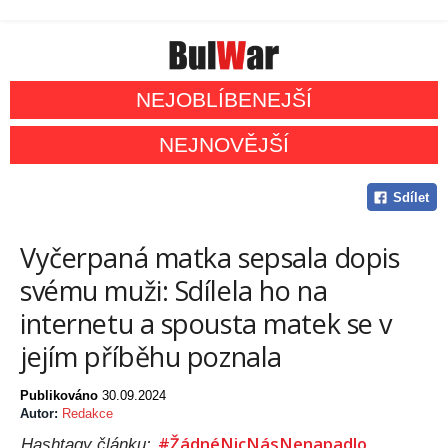
NEJOBLÍBENEJŠÍ
NEJNOVĚJŠÍ
Sdílet
Vyčerpaná matka sepsala dopis
svému muži: Sdílela ho na
internetu a spousta matek se v
jejím příběhu poznala
Publikováno
30.09.2024
Autor:
Redakce
#ŽádnéNicNásNenapadlo
Hashtagy článku: