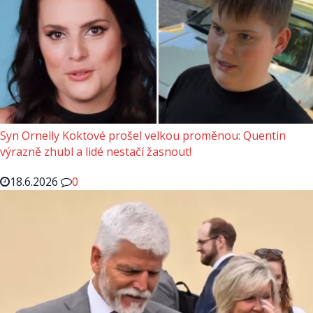
Syn Ornelly Koktové prošel velkou proměnou: Quentin
výrazně zhubl a lidé nestačí žasnout!
18.6.2026
0