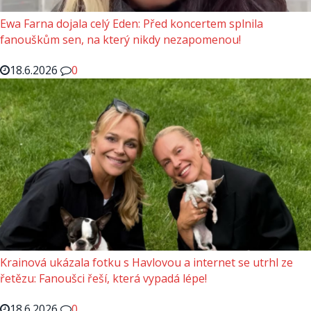
Ewa Farna dojala celý Eden: Před koncertem splnila
fanouškům sen, na který nikdy nezapomenou!
18.6.2026
0
Krainová ukázala fotku s Havlovou a internet se utrhl ze
řetězu: Fanoušci řeší, která vypadá lépe!
18.6.2026
0