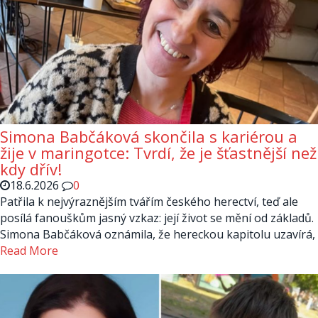
Simona Babčáková skončila s kariérou a
žije v maringotce: Tvrdí, že je šťastnější než
kdy dřív!
18.6.2026
0
Patřila k nejvýraznějším tvářím českého herectví, teď ale
posílá fanouškům jasný vzkaz: její život se mění od základů.
Simona Babčáková oznámila, že hereckou kapitolu uzavírá,
Read More