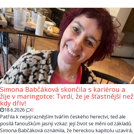
Simona Babčáková skončila s kariérou a
žije v maringotce: Tvrdí, že je šťastnější než
kdy dřív!
18.6.2026
0
Patřila k nejvýraznějším tvářím českého herectví, teď ale
posílá fanouškům jasný vzkaz: její život se mění od základů.
Simona Babčáková oznámila, že hereckou kapitolu uzavírá,