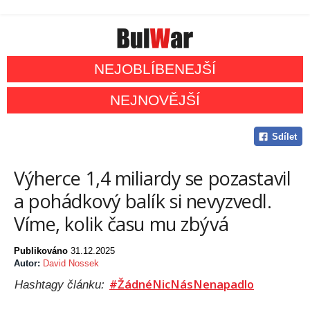
NEJOBLÍBENEJŠÍ
NEJNOVĚJŠÍ
Sdílet
Výherce 1,4 miliardy se pozastavil
a pohádkový balík si nevyzvedl.
Víme, kolik času mu zbývá
Publikováno
31.12.2025
Autor:
David Nossek
#ŽádnéNicNásNenapadlo
Hashtagy článku: