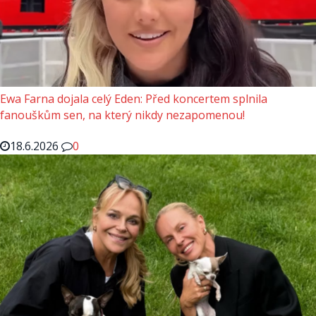
Ewa Farna dojala celý Eden: Před koncertem splnila
fanouškům sen, na který nikdy nezapomenou!
18.6.2026
0