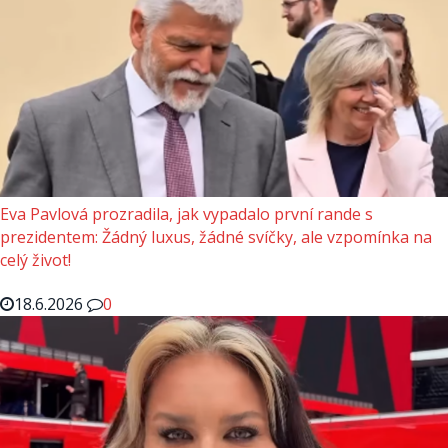
Eva Pavlová prozradila, jak vypadalo první rande s
prezidentem: Žádný luxus, žádné svíčky, ale vzpomínka na
celý život!
18.6.2026
0