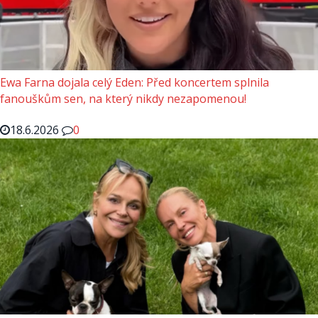
Ewa Farna dojala celý Eden: Před koncertem splnila
fanouškům sen, na který nikdy nezapomenou!
18.6.2026
0