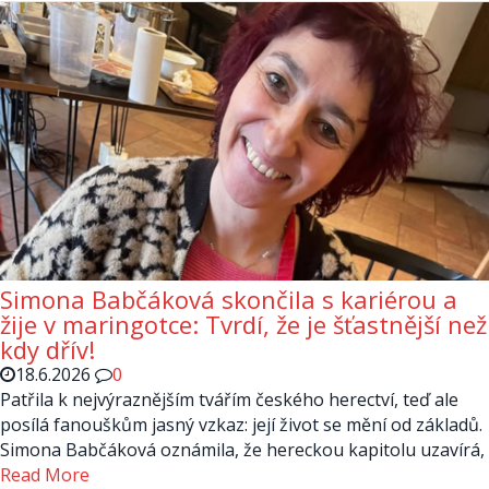
Simona Babčáková skončila s kariérou a
žije v maringotce: Tvrdí, že je šťastnější než
kdy dřív!
18.6.2026
0
Patřila k nejvýraznějším tvářím českého herectví, teď ale
posílá fanouškům jasný vzkaz: její život se mění od základů.
Simona Babčáková oznámila, že hereckou kapitolu uzavírá,
Read More