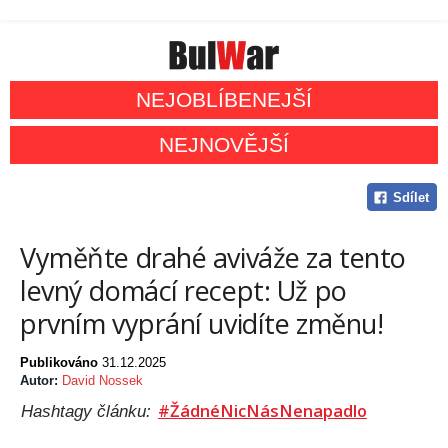
NEJOBLÍBENEJŠÍ
NEJNOVĚJŠÍ
Sdílet
Vyměňte drahé aviváže za tento
levný domácí recept: Už po
prvním vyprání uvidíte změnu!
Publikováno
31.12.2025
Autor:
David Nossek
#ŽádnéNicNásNenapadlo
Hashtagy článku: