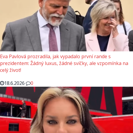
Eva Pavlová prozradila, jak vypadalo první rande s
prezidentem: Žádný luxus, žádné svíčky, ale vzpomínka na
celý život!
18.6.2026
0