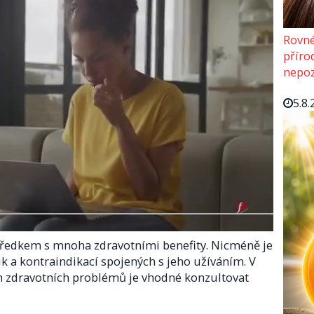
Rovné
příro
nepoz
5.8.
ředkem s mnoha zdravotními benefity. Nicméně je
k a kontraindikací spojených s jeho užíváním. V
ch zdravotních problémů je vhodné konzultovat
.