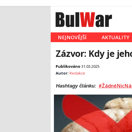
NEJNOVĚJŠÍ
AKTUALITY
Zázvor: Kdy je j
Publikováno
31.03.2025
Autor:
Redakce
#ŽádnéNicNá
Hashtagy článku: