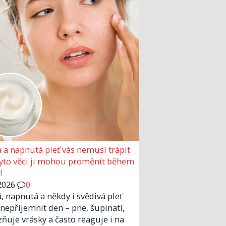
 a napnutá pleť vás nemusí trápit
Tyto věci ji mohou proměnit během
!
2026
0
, napnutá a někdy i svědivá pleť
nepříjemnit den – pne, šupinatí,
zňuje vrásky a často reaguje i na