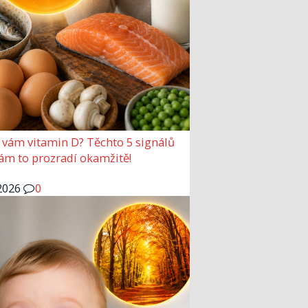
 vám vitamin D? Těchto 5 signálů
vám to prozradí okamžitě!
2026
0