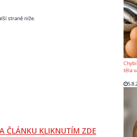
lší straně níže.
Chybí
těla 
5.8.
A ČLÁNKU KLIKNUTÍM ZDE