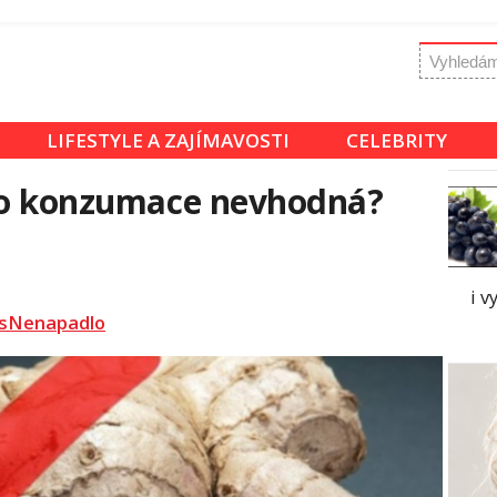
LIFESTYLE A ZAJÍMAVOSTI
CELEBRITY
eho konzumace nevhodná?
i v
sNenapadlo