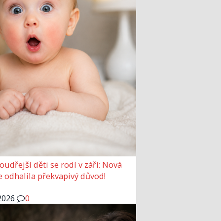
udřejší děti se rodí v září: Nová
e odhalila překvapivý důvod!
2026
0