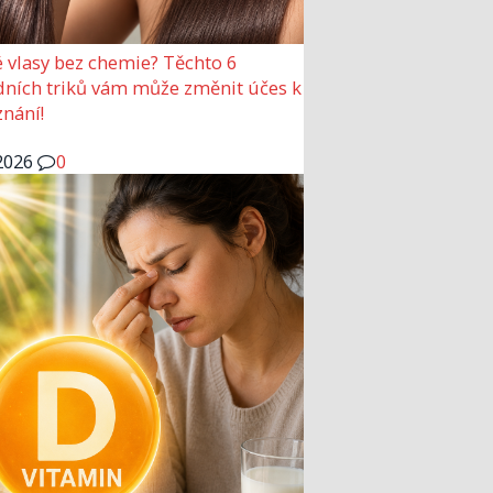
 vlasy bez chemie? Těchto 6
dních triků vám může změnit účes k
nání!
2026
0