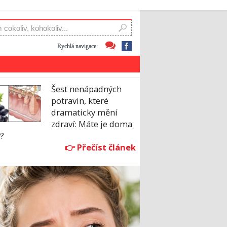
Rychlá navigace:
Šest nenápadných
potravin, které
dramaticky mění
zdraví: Máte je doma
y?