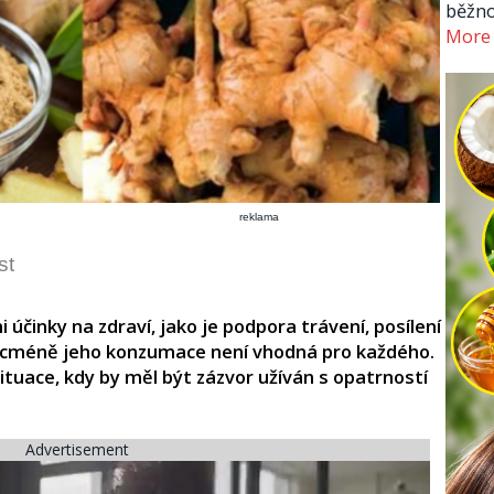
běžno
More
reklama
st
 účinky na zdraví, jako je podpora trávení, posílení
 Nicméně jeho konzumace není vhodná pro každého.
situace, kdy by měl být zázvor užíván s opatrností
Advertisement