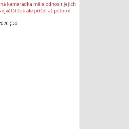
ná kamarádka měla odnosit jejich
Největší šok ale přišel až potom!
2026
0