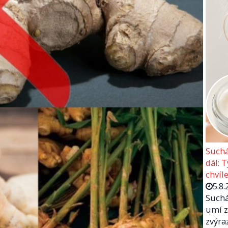
Suchá
dál: 
chvíle
5.8.
Suchá
umí z
zvýra