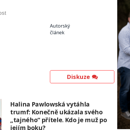
ost
Autorský
článek
Diskuze
Halina Pawlowská vytáhla
trumf: Konečně ukázala svého
„tajného“ přítele. Kdo je muž po
jejím boku?