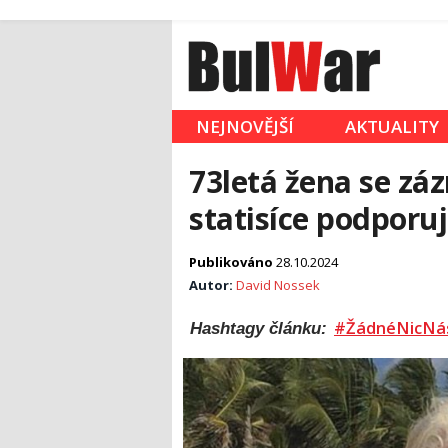
NEJNOVĚJŠÍ
AKTUALITY
73letá žena se zá
statisíce podporuj
Publikováno
28.10.2024
Autor:
David Nossek
#ŽádnéNicNá
Hashtagy článku: