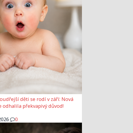
udřejší děti se rodí v září: Nová
e odhalila překvapivý důvod!
2026
0