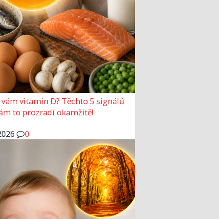
 vám vitamin D? Těchto 5 signálů
vám to prozradí okamžitě!
2026
0