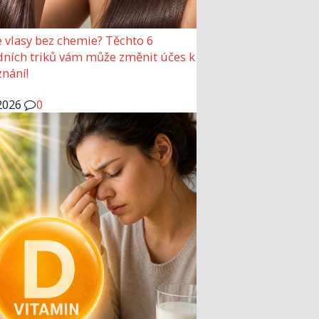
 vlasy bez chemie? Těchto 6
dních triků vám může změnit účes k
nání!
2026
0