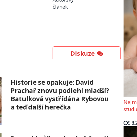
článek
Diskuze
Historie se opakuje: David
Prachař znovu podlehl mladší?
Batulková vystřídána Rybovou
Nejmo
a teď další herečka
studi
5.8.