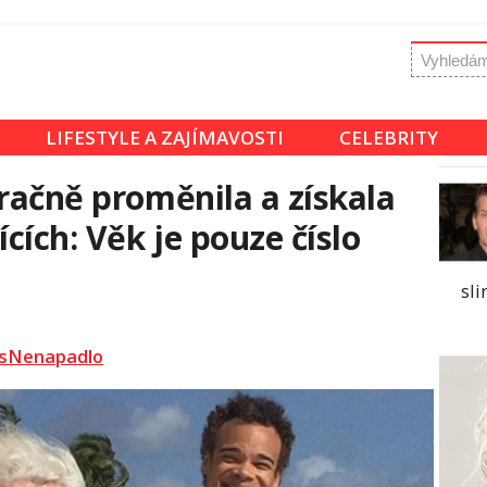
LIFESTYLE A ZAJÍMAVOSTI
CELEBRITY
zračně proměnila a získala
ících: Věk je pouze číslo
sli
sNenapadlo