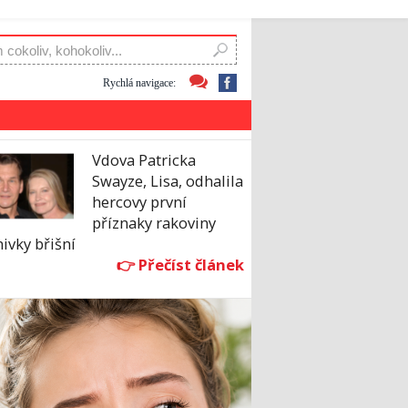
Rychlá navigace:
Vdova Patricka
Swayze, Lisa, odhalila
hercovy první
příznaky rakoviny
nivky břišní