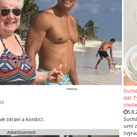
reklama
Suchá
dál: 
st
chvíle
5.8.
Suchá
vé zdraví a kondici.
umí z
Advertisement
zvýra