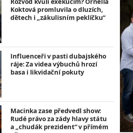
Rozvod kvůli exekucím? Ornella
Koktová promluvila o dluzích,
dětech i „zákulisním peklíčku“
Influenceři v pasti dubajského
ráje: Za videa výbuchů hrozí
basa i likvidační pokuty
Macinka zase předvedl show:
Rudé právo za zády hlavy státu
a „chudák prezident“ v přímém