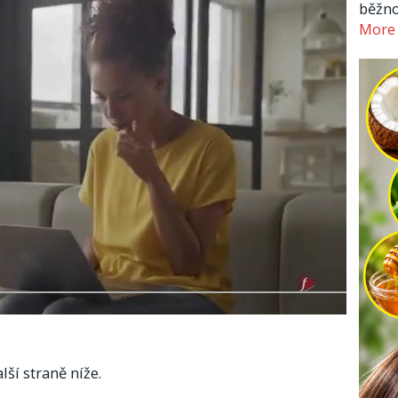
běžno
More
lší straně níže.