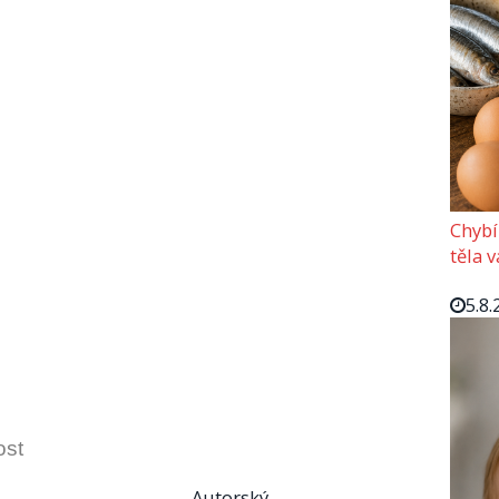
Chybí
těla 
5.8.
ost
Autorský