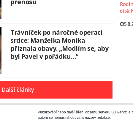
přenosu
Rodin
dítě: 
5.8.
Trávníček po náročné operaci
srdce: Manželka Monika
přiznala obavy. „Modlím se, aby
byl Pavel v pořádku…“
Další články
Publikování nebo další šíření obsahu serveru Bulwar.cz j
autorů se nemusí shodovat s názory redakce.