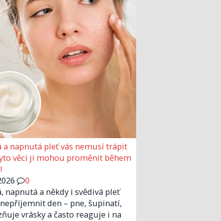
 a napnutá pleť vás nemusí trápit
Tyto věci ji mohou proměnit během
!
2026
0
, napnutá a někdy i svědivá pleť
nepříjemnit den – pne, šupinatí,
zňuje vrásky a často reaguje i na