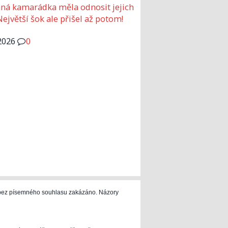
ná kamarádka měla odnosit jejich
Největší šok ale přišel až potom!
2026
0
e bez písemného souhlasu zakázáno. Názory