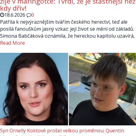
žije v maringotce: Tvrdí, že je šťastnější než
kdy dřív!
18.6.2026
0
Patřila k nejvýraznějším tvářím českého herectví, teď ale
posílá fanouškům jasný vzkaz: její život se mění od základů.
Simona Babčáková oznámila, že hereckou kapitolu uzavírá,
Read More
Syn Ornelly Koktové prošel velkou proměnou: Quentin