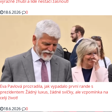
výrazně zhubl a lidé nestačí žasnout!
18.6.2026
0
Eva Pavlová prozradila, jak vypadalo první rande s
prezidentem: Žádný luxus, žádné svíčky, ale vzpomínka na
celý život!
18.6.2026
0