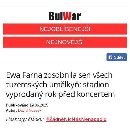
NEJOBLÍBENEJŠÍ
NEJNOVĚJŠÍ
Sdílet
Ewa Farna zosobnila sen všech
tuzemských umělkyň: stadion
vyprodaný rok před koncertem
Publikováno
19.06.2025
Autor:
David Nossek
#ŽádnéNicNásNenapadlo
Hashtagy článku: