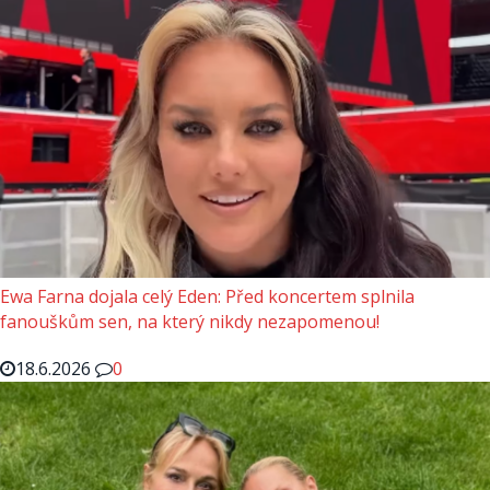
Ewa Farna dojala celý Eden: Před koncertem splnila
fanouškům sen, na který nikdy nezapomenou!
18.6.2026
0