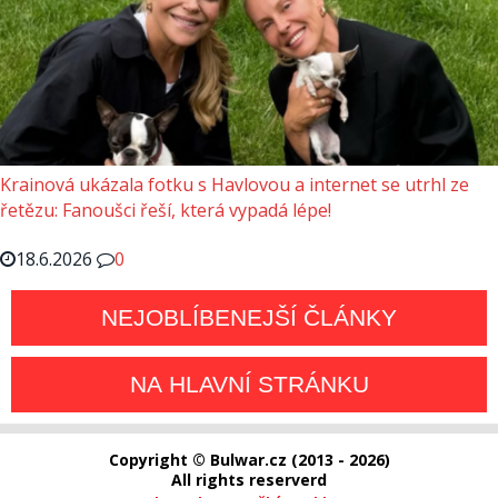
Krainová ukázala fotku s Havlovou a internet se utrhl ze
řetězu: Fanoušci řeší, která vypadá lépe!
18.6.2026
0
NEJOBLÍBENEJŠÍ ČLÁNKY
NA HLAVNÍ STRÁNKU
Copyright © Bulwar.cz (2013 - 2026)
All rights reserverd