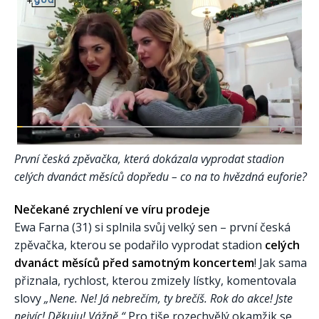
První česká zpěvačka, která dokázala vyprodat stadion
celých dvanáct měsíců dopředu – co na to hvězdná euforie?
Nečekané zrychlení ve víru prodeje
Ewa Farna (31) si splnila svůj velký sen – první česká
zpěvačka, kterou se podařilo vyprodat stadion
celých
dvanáct měsíců před samotným koncertem
! Jak sama
přiznala, rychlost, kterou zmizely lístky, komentovala
slovy
„Nene. Ne! Já nebrečím, ty brečíš. Rok do akce! Jste
nejvíc! Děkuju! Vážně.“
Pro tiše rozechvělý okamžik se