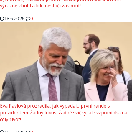
výrazně zhubl a lidé nestačí žasnout!
18.6.2026
0
Eva Pavlová prozradila, jak vypadalo první rande s
prezidentem: Žádný luxus, žádné svíčky, ale vzpomínka na
celý život!