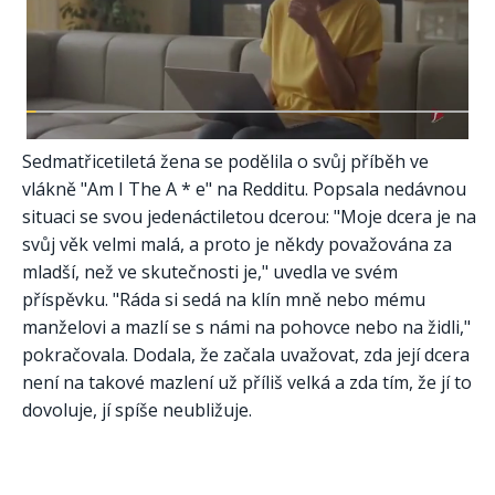
Sedmatřicetiletá žena se podělila o svůj příběh ve
vlákně "Am I The A * e" na Redditu. Popsala nedávnou
situaci se svou jedenáctiletou dcerou: "Moje dcera je na
svůj věk velmi malá, a proto je někdy považována za
mladší, než ve skutečnosti je," uvedla ve svém
příspěvku. "Ráda si sedá na klín mně nebo mému
manželovi a mazlí se s námi na pohovce nebo na židli,"
pokračovala. Dodala, že začala uvažovat, zda její dcera
není na takové mazlení už příliš velká a zda tím, že jí to
dovoluje, jí spíše neubližuje.