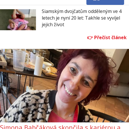
Siamským dvojčatům odděleným ve 4
letech je nyní 20 let: Takhle se vyvíjel
jejich život
Simona Babčáková skončila s kariérou a