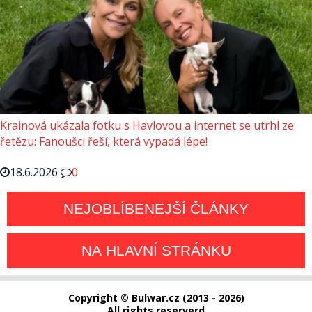
Krainová ukázala fotku s Havlovou a internet se utrhl ze
řetězu: Fanoušci řeší, která vypadá lépe!
18.6.2026
0
NEJOBLÍBENEJŠÍ ČLÁNKY
NA HLAVNÍ STRÁNKU
Copyright © Bulwar.cz (2013 - 2026)
All rights reserverd