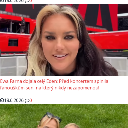
18.6.2026
0
Ewa Farna dojala celý Eden: Před koncertem splnila
fanouškům sen, na který nikdy nezapomenou!
18.6.2026
0