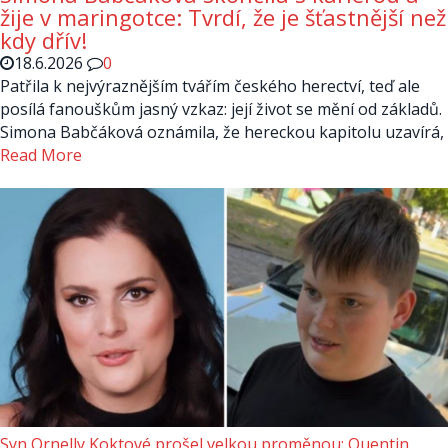
žije v maringotce: Tvrdí, že je šťastnější než
kdy dřív!
18.6.2026
0
Patřila k nejvýraznějším tvářím českého herectví, teď ale
posílá fanouškům jasný vzkaz: její život se mění od základů.
Simona Babčáková oznámila, že hereckou kapitolu uzavírá,
Read More
Syn Ornelly Koktové prošel velkou proměnou: Quentin