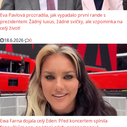
Eva Pavlová prozradila, jak vypadalo první rande s
prezidentem: Žádný luxus, žádné svíčky, ale vzpomínka na
celý život!
18.6.2026
0
Ewa Farna dojala celý Eden: Před koncertem splnila