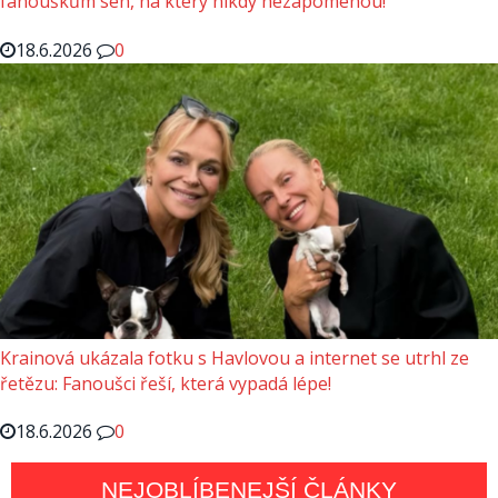
fanouškům sen, na který nikdy nezapomenou!
18.6.2026
0
Krainová ukázala fotku s Havlovou a internet se utrhl ze
řetězu: Fanoušci řeší, která vypadá lépe!
18.6.2026
0
NEJOBLÍBENEJŠÍ ČLÁNKY