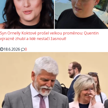
Syn Ornelly Koktové prošel velkou proměnou: Quentin
výrazně zhubl a lidé nestačí žasnout!
18.6.2026
0