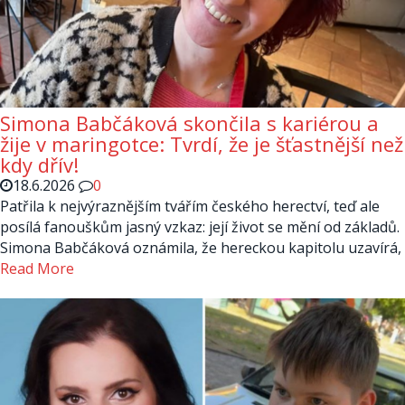
Simona Babčáková skončila s kariérou a
žije v maringotce: Tvrdí, že je šťastnější než
kdy dřív!
18.6.2026
0
Patřila k nejvýraznějším tvářím českého herectví, teď ale
posílá fanouškům jasný vzkaz: její život se mění od základů.
Simona Babčáková oznámila, že hereckou kapitolu uzavírá,
Read More