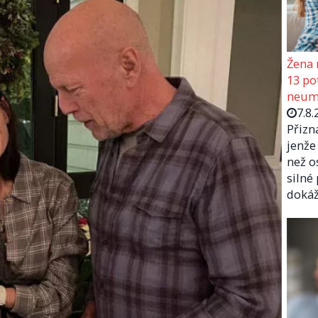
Žena 
13 pot
neumí
7.8.
Přizn
jenže
než o
silné
doká