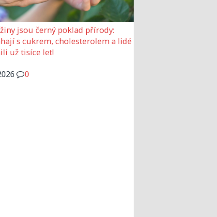
žiny jsou černý poklad přírody:
ají s cukrem, cholesterolem a lidé
ili už tisíce let!
2026
0