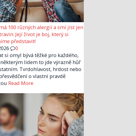
má 100 různých alergií a smí jíst jen
ravin: Její život je boj, který si
me představit!
2026
0
at si omyl bývá těžké pro každého,
 některým lidem to jde výrazně hůř
statním. Tvrdohlavost, hrdost nebo
 přesvědčení o vlastní pravdě
žou
Read More