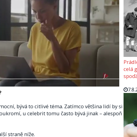
Prádl
celá 
spoďá
7.8.
?
ní, bývá to citlivé téma. Zatímco většina lidí by si
 soukromí, u celebrit tomu často bývá jinak – alespoň
lší straně níže.