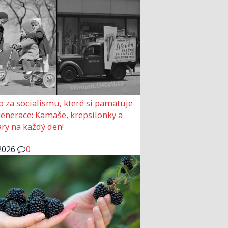
o za socialismu, které si pamatuje
generace: Kamaše, krepsilonky a
ry na každý den!
2026
0