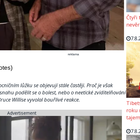
Čtyři
nevěr
7.8.
reklama
otes)
ičním lůžku se objevují stále častěji. Proč je však
snahu podělit se o bolest, nebo o neetické zviditelňování
ruce Willise vyvolal bouřlivé reakce.
Tibet
roku 
Advertisement
tajem
7.8.