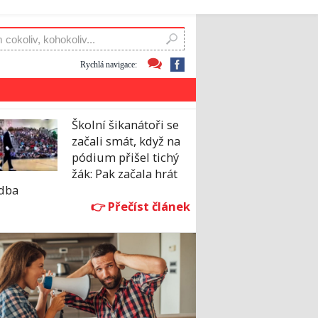
Rychlá navigace:
Školní šikanátoři se
začali smát, když na
pódium přišel tichý
žák: Pak začala hrát
dba