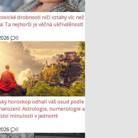
 toxické drobnosti ničí vztahy víc než
a: Ta nejhorší je věčná ukřivděnost!
2026
0
ský horoskop odhalí váš osud podle
narození: Astrologie, numerologie a
ství minulosti v jednom!
2026
0