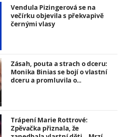
Vendula Pizingerová se na
večírku objevila s překvapivě
černými vlasy
Zásah, pouta a strach o dceru:
Monika Binias se bojí o vlastní
dceru a promluvila o...
Trápení Marie Rottrové:
Zpěvačka přiznala, že
zanedbala vlastní děti. „Mrzí