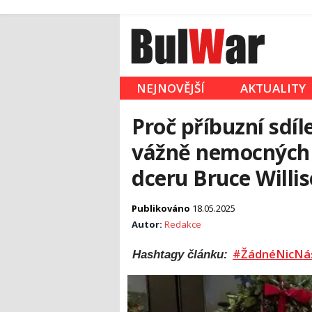
NEJNOVĚJŠÍ
AKTUALITY
Proč příbuzní sdíl
vážně nemocných h
dceru Bruce Willis
Publikováno
18.05.2025
Autor:
Redakce
#ŽádnéNicNá
Hashtagy článku: