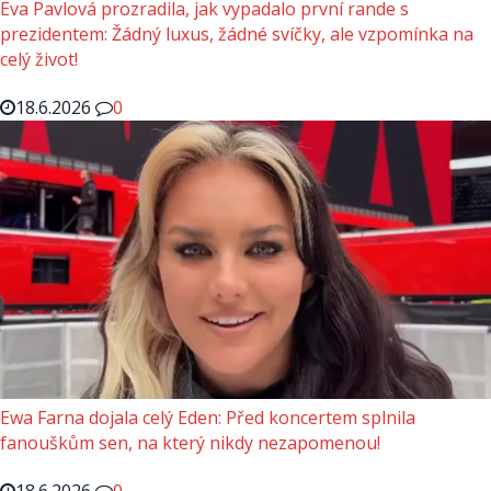
Eva Pavlová prozradila, jak vypadalo první rande s
prezidentem: Žádný luxus, žádné svíčky, ale vzpomínka na
celý život!
18.6.2026
0
Ewa Farna dojala celý Eden: Před koncertem splnila
fanouškům sen, na který nikdy nezapomenou!