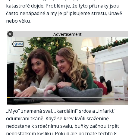
katastrofě dojde. Problém je, že tyto příznaky jsou
často nenápadné a my je připisujeme stresu, únavě
nebo věku.
Advertisement
„Myo“ znamená sval, „kardiální“ srdce a „infarkt“
odumírání tkáně. Když se krev kvůli sraženině
nedostane k srdečnímu svalu, buňky začnou trpět
nedostatkem kyslíku. Pokud ale poznáte těchto 8