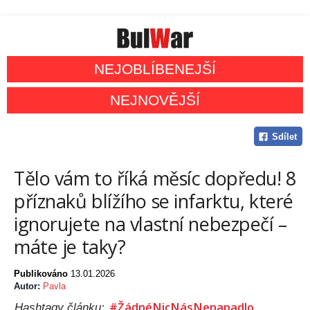
NEJOBLÍBENEJŠÍ
NEJNOVĚJŠÍ
Sdílet
Tělo vám to říká měsíc dopředu! 8
příznaků blížího se infarktu, které
ignorujete na vlastní nebezpečí –
máte je taky?
Publikováno
13.01.2026
Autor:
Pavla
#ŽádnéNicNásNenapadlo
Hashtagy článku: