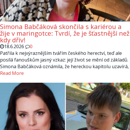
Simona Babčáková skončila s kariérou a
žije v maringotce: Tvrdí, že je šťastnější než
kdy dřív!
18.6.2026
0
Patřila k nejvýraznějším tvářím českého herectví, teď ale
posílá fanouškům jasný vzkaz: její život se mění od základů.
Simona Babčáková oznámila, že hereckou kapitolu uzavírá,
Read More