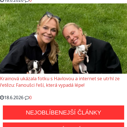
18.6.2026
0
Krainová ukázala fotku s Havlovou a internet se utrhl ze
řetězu: Fanoušci řeší, která vypadá lépe!
18.6.2026
0
NEJOBLÍBENEJŠÍ ČLÁNKY