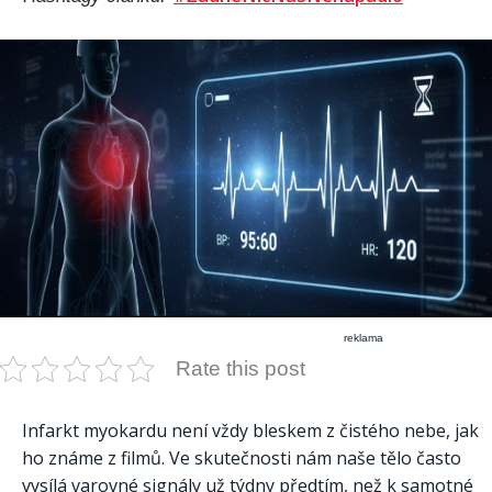
reklama
Rate this post
Infarkt myokardu není vždy bleskem z čistého nebe, jak
ho známe z filmů. Ve skutečnosti nám naše tělo často
vysílá varovné signály už týdny předtím, než k samotné