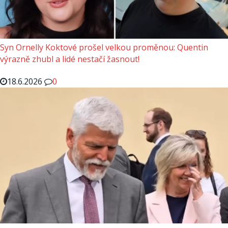
Syn Ornelly Koktové prošel velkou proměnou: Quentin
výrazně zhubl a lidé nestačí žasnout!
18.6.2026
0