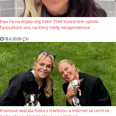
Ewa Farna dojala celý Eden: Před koncertem splnila
fanouškům sen, na který nikdy nezapomenou!
18.6.2026
0
Krainová ukázala fotku s Havlovou a internet se utrhl ze