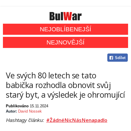
NEJOBLÍBENEJŠÍ
NEJNOVĚJŠÍ
Sdílet
Ve svých 80 letech se tato
babička rozhodla obnovit svůj
starý byt, a výsledek je ohromující
Publikováno
15.11.2024
Autor:
David Nossek
#ŽádnéNicNásNenapadlo
Hashtagy článku: