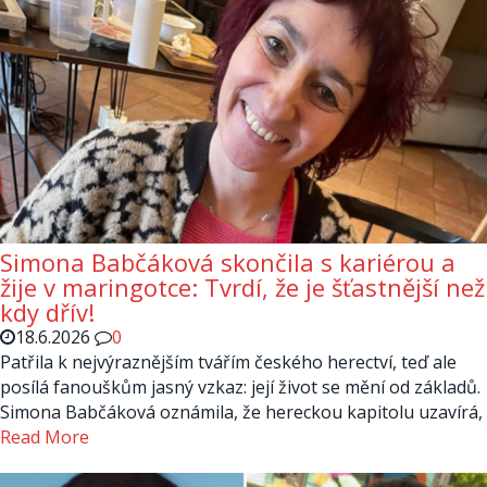
Simona Babčáková skončila s kariérou a
žije v maringotce: Tvrdí, že je šťastnější než
kdy dřív!
18.6.2026
0
Patřila k nejvýraznějším tvářím českého herectví, teď ale
posílá fanouškům jasný vzkaz: její život se mění od základů.
Simona Babčáková oznámila, že hereckou kapitolu uzavírá,
Read More