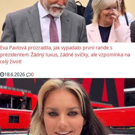
Eva Pavlová prozradila, jak vypadalo první rande s
prezidentem: Žádný luxus, žádné svíčky, ale vzpomínka na
celý život!
18.6.2026
0